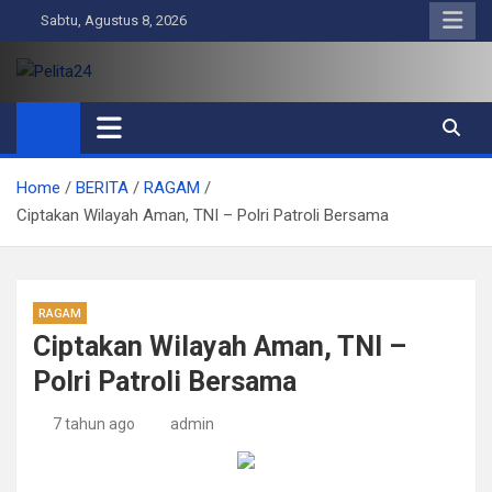
Skip
Sabtu, Agustus 8, 2026
to
content
Pelita24
Aktual, Mendalam dan Terpercaya
Home
BERITA
RAGAM
Ciptakan Wilayah Aman, TNI – Polri Patroli Bersama
RAGAM
Ciptakan Wilayah Aman, TNI –
Polri Patroli Bersama
7 tahun ago
admin