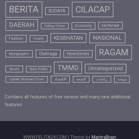
BERITA
CILACAP
BUDAYA
DAERAH
EKONOMI
Economy
Dating Online
NASIONAL
KESEHATAN
Fashion
Health
RAGAM
Olahraga
Notepad++
PENDIDIKAN
TMMD
Uncategorized
Sports
Stock ROMs
موضه
رياضات
الصحة
الاقتصاد
Update Windows Driver
Contains all features of free version and many new additional
features.
WWW.PELITA24.COM | Theme by
MantraBrain