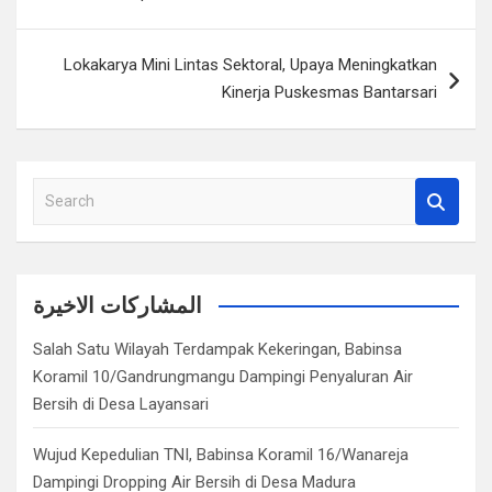
Lokakarya Mini Lintas Sektoral, Upaya Meningkatkan
Kinerja Puskesmas Bantarsari
S
e
a
r
c
المشاركات الاخيرة
h
Salah Satu Wilayah Terdampak Kekeringan, Babinsa
Koramil 10/Gandrungmangu Dampingi Penyaluran Air
Bersih di Desa Layansari
Wujud Kepedulian TNI, Babinsa Koramil 16/Wanareja
Dampingi Dropping Air Bersih di Desa Madura