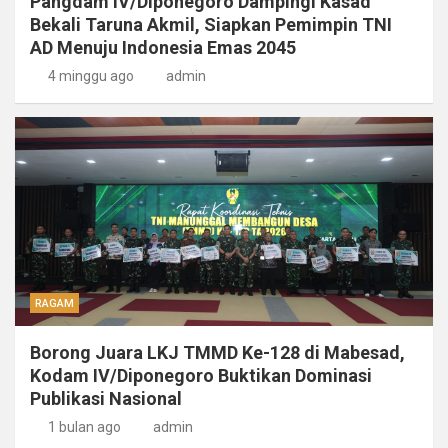
Pangdam IV/Diponegoro Dampingi Kasad
Bekali Taruna Akmil, Siapkan Pemimpin TNI
AD Menuju Indonesia Emas 2045
4 minggu ago
admin
RAGAM
Borong Juara LKJ TMMD Ke-128 di Mabesad,
Kodam IV/Diponegoro Buktikan Dominasi
Publikasi Nasional
1 bulan ago
admin