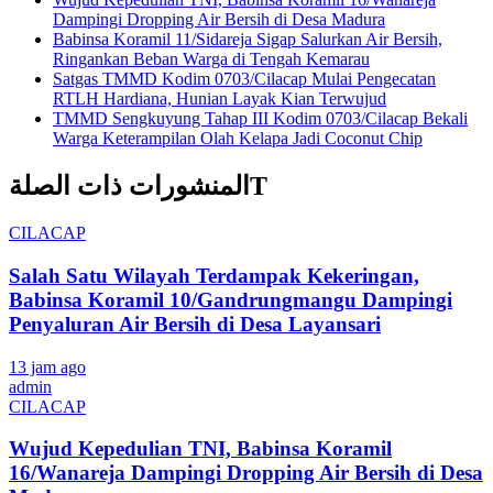
Dampingi Dropping Air Bersih di Desa Madura
Babinsa Koramil 11/Sidareja Sigap Salurkan Air Bersih,
Ringankan Beban Warga di Tengah Kemarau
Satgas TMMD Kodim 0703/Cilacap Mulai Pengecatan
RTLH Hardiana, Hunian Layak Kian Terwujud
TMMD Sengkuyung Tahap III Kodim 0703/Cilacap Bekali
Warga Keterampilan Olah Kelapa Jadi Coconut Chip
المنشورات ذات الصلةT
CILACAP
Salah Satu Wilayah Terdampak Kekeringan,
Babinsa Koramil 10/Gandrungmangu Dampingi
Penyaluran Air Bersih di Desa Layansari
13 jam ago
admin
CILACAP
Wujud Kepedulian TNI, Babinsa Koramil
16/Wanareja Dampingi Dropping Air Bersih di Desa