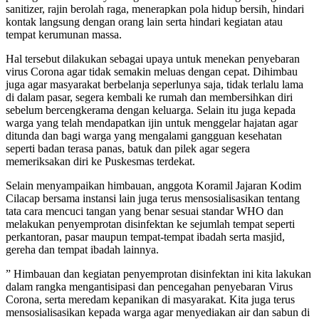
sanitizer, rajin berolah raga, menerapkan pola hidup bersih, hindari
kontak langsung dengan orang lain serta hindari kegiatan atau
tempat kerumunan massa.
Hal tersebut dilakukan sebagai upaya untuk menekan penyebaran
virus Corona agar tidak semakin meluas dengan cepat. Dihimbau
juga agar masyarakat berbelanja seperlunya saja, tidak terlalu lama
di dalam pasar, segera kembali ke rumah dan membersihkan diri
sebelum bercengkerama dengan keluarga. Selain itu juga kepada
warga yang telah mendapatkan ijin untuk menggelar hajatan agar
ditunda dan bagi warga yang mengalami gangguan kesehatan
seperti badan terasa panas, batuk dan pilek agar segera
memeriksakan diri ke Puskesmas terdekat.
Selain menyampaikan himbauan, anggota Koramil Jajaran Kodim
Cilacap bersama instansi lain juga terus mensosialisasikan tentang
tata cara mencuci tangan yang benar sesuai standar WHO dan
melakukan penyemprotan disinfektan ke sejumlah tempat seperti
perkantoran, pasar maupun tempat-tempat ibadah serta masjid,
gereha dan tempat ibadah lainnya.
” Himbauan dan kegiatan penyemprotan disinfektan ini kita lakukan
dalam rangka mengantisipasi dan pencegahan penyebaran Virus
Corona, serta meredam kepanikan di masyarakat. Kita juga terus
mensosialisasikan kepada warga agar menyediakan air dan sabun di