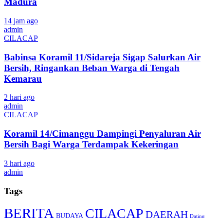
Madura
14 jam ago
admin
CILACAP
Babinsa Koramil 11/Sidareja Sigap Salurkan Air
Bersih, Ringankan Beban Warga di Tengah
Kemarau
2 hari ago
admin
CILACAP
Koramil 14/Cimanggu Dampingi Penyaluran Air
Bersih Bagi Warga Terdampak Kekeringan
3 hari ago
admin
Tags
BERITA
CILACAP
DAERAH
BUDAYA
Dating