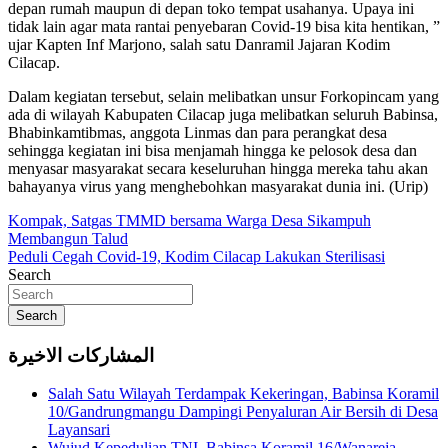
depan rumah maupun di depan toko tempat usahanya. Upaya ini
tidak lain agar mata rantai penyebaran Covid-19 bisa kita hentikan, ”
ujar Kapten Inf Marjono, salah satu Danramil Jajaran Kodim
Cilacap.
Dalam kegiatan tersebut, selain melibatkan unsur Forkopincam yang
ada di wilayah Kabupaten Cilacap juga melibatkan seluruh Babinsa,
Bhabinkamtibmas, anggota Linmas dan para perangkat desa
sehingga kegiatan ini bisa menjamah hingga ke pelosok desa dan
menyasar masyarakat secara keseluruhan hingga mereka tahu akan
bahayanya virus yang menghebohkan masyarakat dunia ini. (Urip)
Navigasi
Kompak, Satgas TMMD bersama Warga Desa Sikampuh
Membangun Talud
pos
Peduli Cegah Covid-19, Kodim Cilacap Lakukan Sterilisasi
Search
Search
المشاركات الاخيرة
Salah Satu Wilayah Terdampak Kekeringan, Babinsa Koramil
10/Gandrungmangu Dampingi Penyaluran Air Bersih di Desa
Layansari
Wujud Kepedulian TNI, Babinsa Koramil 16/Wanareja