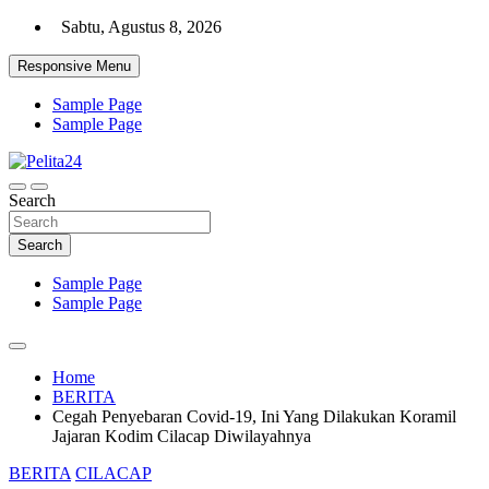
Skip
Sabtu, Agustus 8, 2026
to
content
Responsive Menu
Sample Page
Sample Page
Aktual, Mendalam dan Terpercaya
Search
Pelita24
Search
Sample Page
Sample Page
Home
BERITA
Cegah Penyebaran Covid-19, Ini Yang Dilakukan Koramil
Jajaran Kodim Cilacap Diwilayahnya
BERITA
CILACAP