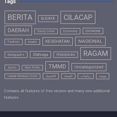
Tags
BERITA
CILACAP
BUDAYA
DAERAH
EKONOMI
Economy
Dating Online
NASIONAL
KESEHATAN
Fashion
Health
RAGAM
Olahraga
Notepad++
PENDIDIKAN
TMMD
Uncategorized
Sports
Stock ROMs
موضه
رياضات
الصحة
الاقتصاد
Update Windows Driver
Contains all features of free version and many new additional
features.