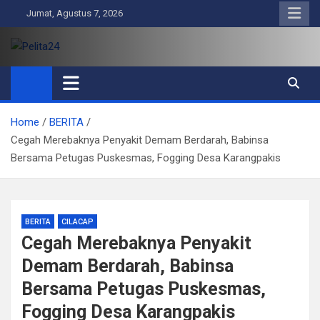
Skip
Jumat, Agustus 7, 2026
to
content
Pelita24
Aktual, Mendalam dan Terpercaya
Home
BERITA
Cegah Merebaknya Penyakit Demam Berdarah, Babinsa
Bersama Petugas Puskesmas, Fogging Desa Karangpakis
BERITA
CILACAP
Cegah Merebaknya Penyakit
Demam Berdarah, Babinsa
Bersama Petugas Puskesmas,
Fogging Desa Karangpakis