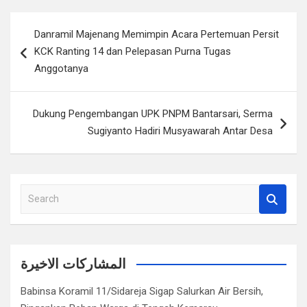
Navigasi
Danramil Majenang Memimpin Acara Pertemuan Persit
pos
KCK Ranting 14 dan Pelepasan Purna Tugas
Anggotanya
Dukung Pengembangan UPK PNPM Bantarsari, Serma
Sugiyanto Hadiri Musyawarah Antar Desa
S
e
a
r
c
المشاركات الاخيرة
h
Babinsa Koramil 11/Sidareja Sigap Salurkan Air Bersih,