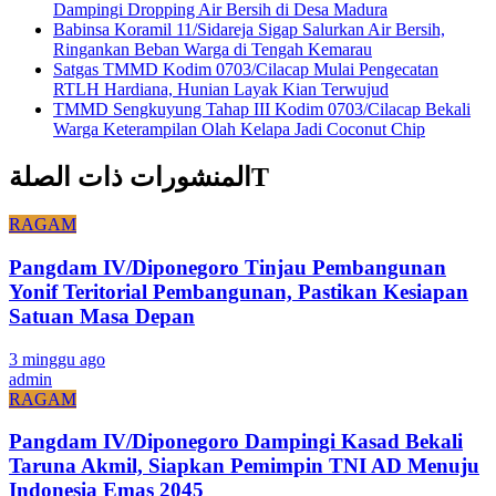
Dampingi Dropping Air Bersih di Desa Madura
Babinsa Koramil 11/Sidareja Sigap Salurkan Air Bersih,
Ringankan Beban Warga di Tengah Kemarau
Satgas TMMD Kodim 0703/Cilacap Mulai Pengecatan
RTLH Hardiana, Hunian Layak Kian Terwujud
TMMD Sengkuyung Tahap III Kodim 0703/Cilacap Bekali
Warga Keterampilan Olah Kelapa Jadi Coconut Chip
المنشورات ذات الصلةT
RAGAM
Pangdam IV/Diponegoro Tinjau Pembangunan
Yonif Teritorial Pembangunan, Pastikan Kesiapan
Satuan Masa Depan
3 minggu ago
admin
RAGAM
Pangdam IV/Diponegoro Dampingi Kasad Bekali
Taruna Akmil, Siapkan Pemimpin TNI AD Menuju
Indonesia Emas 2045