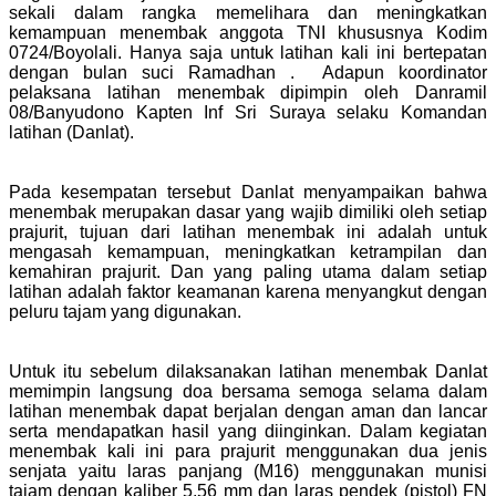
sekali dalam rangka memelihara dan meningkatkan
kemampuan menembak anggota TNI khususnya Kodim
0724/Boyolali. Hanya saja untuk latihan kali ini bertepatan
dengan bulan suci Ramadhan . Adapun koordinator
pelaksana latihan menembak dipimpin oleh Danramil
08/Banyudono Kapten Inf Sri Suraya selaku Komandan
latihan (Danlat).
Pada kesempatan tersebut Danlat menyampaikan bahwa
menembak merupakan dasar yang wajib dimiliki oleh setiap
prajurit, tujuan dari latihan menembak ini adalah untuk
mengasah kemampuan, meningkatkan ketrampilan dan
kemahiran prajurit. Dan yang paling utama dalam setiap
latihan adalah faktor keamanan karena menyangkut dengan
peluru tajam yang digunakan.
Untuk itu sebelum dilaksanakan latihan menembak Danlat
memimpin langsung doa bersama semoga selama dalam
latihan menembak dapat berjalan dengan aman dan lancar
serta mendapatkan hasil yang diinginkan. Dalam kegiatan
menembak kali ini para prajurit menggunakan dua jenis
senjata yaitu laras panjang (M16) menggunakan munisi
tajam dengan kaliber 5,56 mm dan laras pendek (pistol) FN