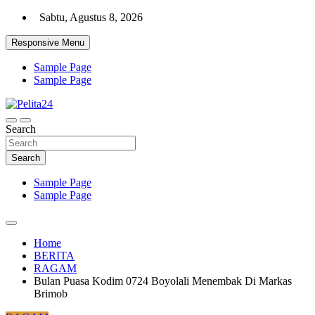
Skip
Sabtu, Agustus 8, 2026
to
content
Responsive Menu
Sample Page
Sample Page
Aktual, Mendalam dan Terpercaya
Search
Pelita24
Search
Sample Page
Sample Page
Home
BERITA
RAGAM
Bulan Puasa Kodim 0724 Boyolali Menembak Di Markas
Brimob