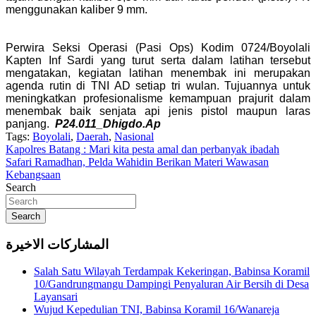
menggunakan kaliber 9 mm.
Perwira Seksi Operasi (Pasi Ops) Kodim 0724/Boyolali
Kapten Inf Sardi yang turut serta dalam latihan tersebut
mengatakan, kegiatan latihan menembak ini merupakan
agenda rutin di TNI AD setiap tri wulan. Tujuannya untuk
meningkatkan profesionalisme kemampuan prajurit dalam
menembak baik senjata api jenis pistol maupun laras
panjang.
P24.011_
Dhigdo.Ap
Tags:
Boyolali
,
Daerah
,
Nasional
Navigasi
Kapolres Batang : Mari kita pesta amal dan perbanyak ibadah
Safari Ramadhan, Pelda Wahidin Berikan Materi Wawasan
pos
Kebangsaan
Search
Search
المشاركات الاخيرة
Salah Satu Wilayah Terdampak Kekeringan, Babinsa Koramil
10/Gandrungmangu Dampingi Penyaluran Air Bersih di Desa
Layansari
Wujud Kepedulian TNI, Babinsa Koramil 16/Wanareja