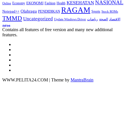
NASIONAL
KESEHATAN
EKONOMI
Economy
Fashion
Health
Online
RAGAM
Olahraga
Notepad++
PENDIDIKAN
Sports
Stock ROMs
TMMD
Uncategorized
الاقتصاد
الصحة
رياضات
Update Windows Driver
موضه
Contains all features of free version and many new additional
features.
WWW.PELITA24.COM | Theme by
MantraBrain