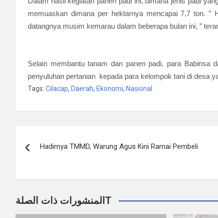
Dalam hasil kegiatan panen padi ini, dimana jenis padi yan
memuaskan dimana per hektarnya mencapai 7,7 ton. ” H
datangnya musim kemarau dalam beberapa bulan ini, ” ter
Selain membantu tanam dan panen padi, para Babinsa da
penyuluhan pertanian kepada para kelompok tani di desa y
Tags:
Cilacap
,
Daerah
,
Ekonomi
,
Nasional
Navigasi
Hadirnya TMMD, Warung Agus Kini Ramai Pembeli
pos
المنشورات ذات الصلةT