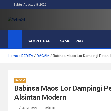
Skip
Sabtu, Agustus 8, 2026
to
content
Pelita24
Aktual, Mendalam dan Terpercaya
SAMPLE PAGE
SAMPLE PAGE
Home
BERITA
RAGAM
Babinsa Maos Lor Dampingi Petani
RAGAM
Babinsa Maos Lor Dampingi P
Alsintan Modern
7 tahun ago
admin