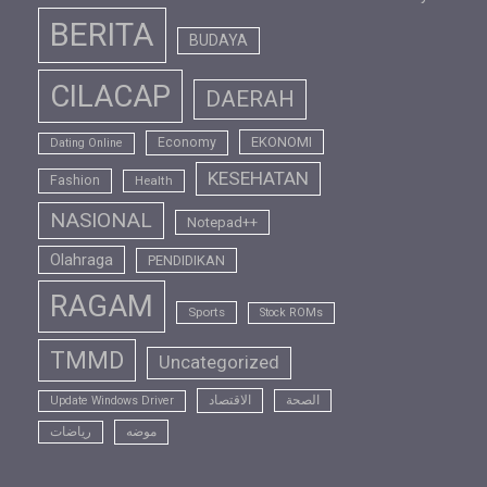
BERITA
BUDAYA
CILACAP
DAERAH
EKONOMI
Economy
Dating Online
KESEHATAN
Fashion
Health
NASIONAL
Notepad++
Olahraga
PENDIDIKAN
RAGAM
Sports
Stock ROMs
TMMD
Uncategorized
الصحة
الاقتصاد
Update Windows Driver
موضه
رياضات