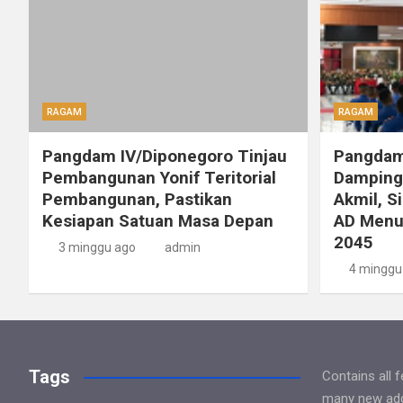
RAGAM
RAGAM
Pangdam IV/Diponegoro Tinjau
Pangdam
Pembangunan Yonif Teritorial
Dampingi
Pembangunan, Pastikan
Akmil, S
Kesiapan Satuan Masa Depan
AD Menu
2045
3 minggu ago
admin
4 minggu
Tags
Contains all 
many new addi