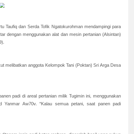
tu Taufiq dan Serda Tofik Ngatokurohman mendampingi para
ar dengan menggunakan alat dan mesin pertanian (Alsintan)
).
kut melibatkan anggota Kelompok Tani (Poktan) Sri Arga Desa
en padi di areal pertanian milik Tugimin ini, menggunakan
d Yanmar Aw70v. “Kalau semua petani, saat panen padi