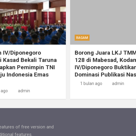
RAGAM
 IV/Diponegoro
Borong Juara LKJ TMM
 Kasad Bekali Taruna
128 di Mabesad, Koda
iapkan Pemimpin TNI
IV/Diponegoro Buktika
ju Indonesia Emas
Dominasi Publikasi Nas
1 bulan ago
admin
 ago
admin
features of free version and
tional features.