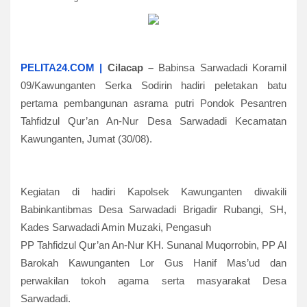
PELITA24.COM |
Cilacap
–
Babinsa Sarwadadi Koramil
09/Kawunganten Serka Sodirin hadiri peletakan batu
pertama pembangunan asrama putri Pondok Pesantren
Tahfidzul Qur’an An-Nur Desa Sarwadadi Kecamatan
Kawunganten, Jumat (30/08).
Kegiatan di hadiri Kapolsek Kawunganten diwakili
Babinkantibmas Desa Sarwadadi Brigadir Rubangi, SH,
Kades Sarwadadi Amin Muzaki, Pengasuh
PP Tahfidzul Qur’an An-Nur KH. Sunanal Muqorrobin, PP Al
Barokah Kawunganten Lor Gus Hanif Mas’ud dan
perwakilan tokoh agama serta masyarakat Desa
Sarwadadi.