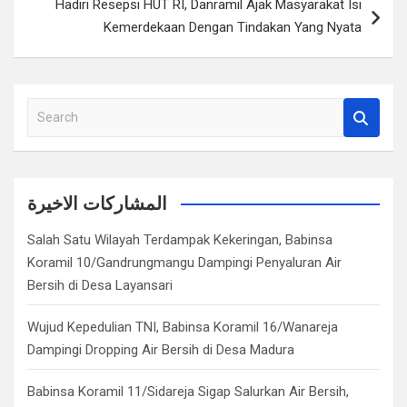
Hadiri Resepsi HUT RI, Danramil Ajak Masyarakat Isi
Kemerdekaan Dengan Tindakan Yang Nyata
S
e
a
r
c
المشاركات الاخيرة
h
Salah Satu Wilayah Terdampak Kekeringan, Babinsa
Koramil 10/Gandrungmangu Dampingi Penyaluran Air
Bersih di Desa Layansari
Wujud Kepedulian TNI, Babinsa Koramil 16/Wanareja
Dampingi Dropping Air Bersih di Desa Madura
Babinsa Koramil 11/Sidareja Sigap Salurkan Air Bersih,