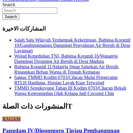
Search
Search
المشاركات الاخيرة
Salah Satu Wilayah Terdampak Kekeringan, Babinsa Koramil
10/Gandrungmangu Dampingi Penyaluran Air Bersih di Desa
Layansari
Wujud Kepedulian TNI, Babinsa Koramil 16/Wanareja
Dampingi Dropping Air Bersih di Desa Madura
Babinsa Koramil 11/Sidareja Sigap Salurkan Air Bersih,
Ringankan Beban Warga di Tengah Kemarau
Satgas TMMD Kodim 0703/Cilacap Mulai Pengecatan
RTLH Hardiana, Hunian Layak Kian Terwujud
TMMD Sengkuyung Tahap III Kodim 0703/Cilacap Bekali
Warga Keterampilan Olah Kelapa Jadi Coconut Chip
المنشورات ذات الصلةT
RAGAM
Pangdam IV/Diponegoro Tinjau Pembangunan