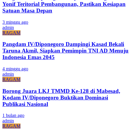
Yonif Teritorial Pembangunan, Pastikan Kesiapan
Satuan Masa Depan
3 minggu ago
admin
RAGAM
Pangdam IV/Diponegoro Dampingi Kasad Bekali
Taruna Akmil, Siapkan Pemimpin TNI AD Menuju
Indonesia Emas 2045
4 minggu ago
admin
RAGAM
Borong Juara LKJ TMMD Ke-128 di Mabesad,
Kodam IV/Diponegoro Buktikan Dominasi
Publikasi Nasional
1 bulan ago
admin
RAGAM