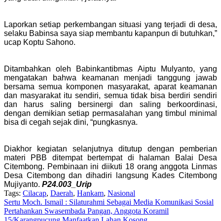
Laporkan setiap perkembangan situasi yang terjadi di desa,
selaku Babinsa saya siap membantu kapanpun di butuhkan,”
ucap Koptu Sahono.
Ditambahkan oleh Babinkantibmas Aiptu Mulyanto, yang
mengatakan bahwa keamanan menjadi tanggung jawab
bersama semua komponen masyarakat, aparat keamanan
dan masyarakat itu sendiri, semua tidak bisa berdiri sendiri
dan harus saling bersinergi dan saling berkoordinasi,
dengan demikian setiap permasalahan yang timbul minimal
bisa di cegah sejak dini, “pungkasnya.
Diakhor kegiatan selanjutnya ditutup dengan pemberian
materi PBB ditempat bertempat di halaman Balai Desa
Citembong. Pembinaan ini diikuti 18 orang anggota Linmas
Desa Citembong dan dihadiri langsung Kades Citembong
Mujiyanto.
P24.003_Urip
Tags:
Cilacap
,
Daerah
,
Hankam
,
Nasional
Navigasi
Sertu Moch. Ismail : Silaturahmi Sebagai Media Komunikasi Sosial
Pertahankan Swasembada Pangan, Anggota Koramil
pos
15/Karangpucung Manfaatkan Lahan Kosong