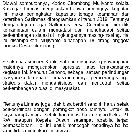
Diawal sambutannya, Kades Citembong Mujiyanto selaku
Kasatgas Linmas menjelaskan bahwa pentingnya kegiatan
ini, maka peningkatan kapasitas tenaga keamanan dan
ketertiban Satlinmas diprogramkan di tahun 2019. Tentunya
dengan tujuan agar Satlinmas Desa Citembong memiliki
kemampuan dalam mengatasi dan menghadapi setiap
perkembangan situasi di lingkungannya masing-masing. Hal
itu disampaikan Mujiyanto dihadapan 18 orang anggota
Linmas Desa Citembong.
Selaku narasumber, Koptu Sahono mengawali penyampaian
materinya mengucapkan apresiasi atas terlaksananya
kegiatan ini. Menurut Sahono, sebagai satuan perlindungan
masyarakat terdepan, Linmas mempunyai peran yang sangat
strategis dalam mengantisipasi dan mencegah setiap
perkembangan situasi di masyarakat.
“Tentunya Linmas juga tidak bisa berdiri sendiri, harus selalu
berkoordinasi dengan perangkat desa lainnya. Untuk itu
saya harapkan agar selalu koordinasi baik dengan Ketua RT,
RW maupun Kepala Dusun setempat apabila terjadi
permasalahan. Hal ini untuk mencegah terjadinya hal-hal
yang tidak diinginkan”, jelasnya.