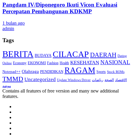
Pangdam IV/Diponegoro Ikuti Vicon Evaluasi
Percepatan Pembangunan KDKMP
1 bulan ago
admin
Tags
BERITA
CILACAP
DAERAH
BUDAYA
Dating
NASIONAL
KESEHATAN
EKONOMI
Economy
Fashion
Health
Online
RAGAM
Olahraga
Notepad++
PENDIDIKAN
Sports
Stock ROMs
TMMD
Uncategorized
الاقتصاد
الصحة
رياضات
Update Windows Driver
موضه
Contains all features of free version and many new additional
features.