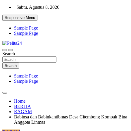
Skip
Sabtu, Agustus 8, 2026
to
content
Responsive Menu
Sample Page
Sample Page
Aktual, Mendalam dan Terpercaya
Search
Pelita24
Search
Sample Page
Sample Page
Home
BERITA
RAGAM
Babinsa dan Babinkantibmas Desa Citembong Kompak Bina
Anggota Linmas