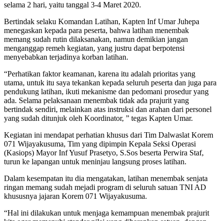
selama 2 hari, yaitu tanggal 3-4 Maret 2020.
Bertindak selaku Komandan Latihan, Kapten Inf Umar Juhepa
menegaskan kepada para peserta, bahwa latihan menembak
memang sudah rutin dilaksanakan, namun demikian jangan
menganggap remeh kegiatan, yang justru dapat berpotensi
menyebabkan terjadinya korban latihan.
“Perhatikan faktor keamanan, karena itu adalah prioritas yang
utama, untuk itu saya tekankan kepada seluruh peserta dan juga para
pendukung latihan, ikuti mekanisme dan pedomani prosedur yang
ada. Selama pelaksanaan menembak tidak ada prajurit yang
bertindak sendiri, melainkan atas instruksi dan arahan dari personel
yang sudah ditunjuk oleh Koordinator, ” tegas Kapten Umar.
Kegiatan ini mendapat perhatian khusus dari Tim Dalwaslat Korem
071 Wijayakusuma, Tim yang dipimpin Kepala Seksi Operasi
(Kasiops) Mayor Inf Yusuf Prasetyo, S.Sos beserta Perwira Staf,
turun ke lapangan untuk meninjau langsung proses latihan.
Dalam kesempatan itu dia mengatakan, latihan menembak senjata
ringan memang sudah mejadi program di seluruh satuan TNI AD
khususnya jajaran Korem 071 Wijayakusuma.
“Hal ini dilakukan untuk menjaga kemampuan menembak prajurit