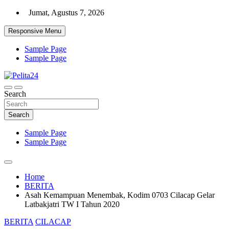
Skip
Jumat, Agustus 7, 2026
to
content
Responsive Menu
Sample Page
Sample Page
Aktual, Mendalam dan Terpercaya
Search
Pelita24
Search
Sample Page
Sample Page
Home
BERITA
Asah Kemampuan Menembak, Kodim 0703 Cilacap Gelar
Latbakjatri TW I Tahun 2020
BERITA
CILACAP