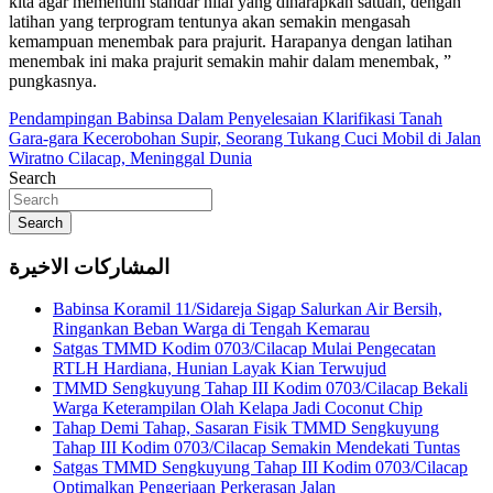
kita agar memenuhi standar nilai yang diharapkan satuan, dengan
latihan yang terprogram tentunya akan semakin mengasah
kemampuan menembak para prajurit. Harapanya dengan latihan
menembak ini maka prajurit semakin mahir dalam menembak, ”
pungkasnya.
Navigasi
Pendampingan Babinsa Dalam Penyelesaian Klarifikasi Tanah
Gara-gara Kecerobohan Supir, Seorang Tukang Cuci Mobil di Jalan
pos
Wiratno Cilacap, Meninggal Dunia
Search
Search
المشاركات الاخيرة
Babinsa Koramil 11/Sidareja Sigap Salurkan Air Bersih,
Ringankan Beban Warga di Tengah Kemarau
Satgas TMMD Kodim 0703/Cilacap Mulai Pengecatan
RTLH Hardiana, Hunian Layak Kian Terwujud
TMMD Sengkuyung Tahap III Kodim 0703/Cilacap Bekali
Warga Keterampilan Olah Kelapa Jadi Coconut Chip
Tahap Demi Tahap, Sasaran Fisik TMMD Sengkuyung
Tahap III Kodim 0703/Cilacap Semakin Mendekati Tuntas
Satgas TMMD Sengkuyung Tahap III Kodim 0703/Cilacap
Optimalkan Pengerjaan Perkerasan Jalan