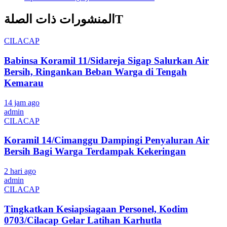
المنشورات ذات الصلةT
CILACAP
Babinsa Koramil 11/Sidareja Sigap Salurkan Air
Bersih, Ringankan Beban Warga di Tengah
Kemarau
14 jam ago
admin
CILACAP
Koramil 14/Cimanggu Dampingi Penyaluran Air
Bersih Bagi Warga Terdampak Kekeringan
2 hari ago
admin
CILACAP
Tingkatkan Kesiapsiagaan Personel, Kodim
0703/Cilacap Gelar Latihan Karhutla