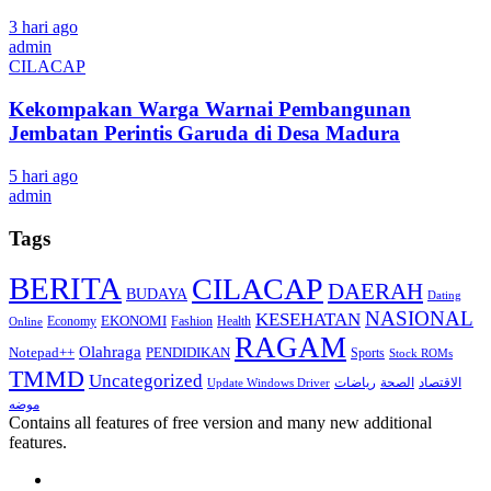
3 hari ago
admin
CILACAP
Kekompakan Warga Warnai Pembangunan
Jembatan Perintis Garuda di Desa Madura
5 hari ago
admin
Tags
BERITA
CILACAP
DAERAH
BUDAYA
Dating
NASIONAL
KESEHATAN
EKONOMI
Economy
Fashion
Health
Online
RAGAM
Olahraga
Notepad++
PENDIDIKAN
Sports
Stock ROMs
TMMD
Uncategorized
الاقتصاد
الصحة
رياضات
Update Windows Driver
موضه
Contains all features of free version and many new additional
features.