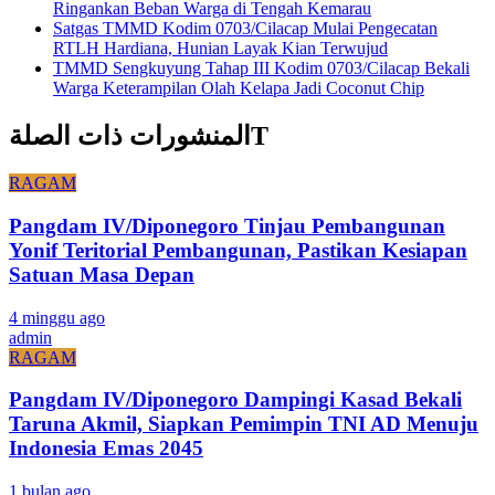
Ringankan Beban Warga di Tengah Kemarau
Satgas TMMD Kodim 0703/Cilacap Mulai Pengecatan
RTLH Hardiana, Hunian Layak Kian Terwujud
TMMD Sengkuyung Tahap III Kodim 0703/Cilacap Bekali
Warga Keterampilan Olah Kelapa Jadi Coconut Chip
المنشورات ذات الصلةT
RAGAM
Pangdam IV/Diponegoro Tinjau Pembangunan
Yonif Teritorial Pembangunan, Pastikan Kesiapan
Satuan Masa Depan
4 minggu ago
admin
RAGAM
Pangdam IV/Diponegoro Dampingi Kasad Bekali
Taruna Akmil, Siapkan Pemimpin TNI AD Menuju
Indonesia Emas 2045
1 bulan ago