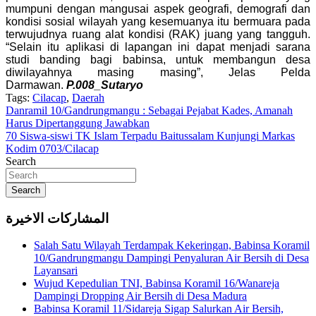
mumpuni dengan mangusai aspek geografi, demografi dan
kondisi sosial wilayah yang kesemuanya itu bermuara pada
terwujudnya ruang alat kondisi (RAK) juang yang tangguh.
“Selain itu aplikasi di lapangan ini dapat menjadi sarana
studi banding bagi babinsa, untuk membangun desa
diwilayahnya masing masing”, Jelas Pelda
Darmawan.
P.008_Sutaryo
Tags:
Cilacap
,
Daerah
Navigasi
Danramil 10/Gandrungmangu : Sebagai Pejabat Kades, Amanah
Harus Dipertanggung Jawabkan
pos
70 Siswa-siswi TK Islam Terpadu Baitussalam Kunjungi Markas
Kodim 0703/Cilacap
Search
Search
المشاركات الاخيرة
Salah Satu Wilayah Terdampak Kekeringan, Babinsa Koramil
10/Gandrungmangu Dampingi Penyaluran Air Bersih di Desa
Layansari
Wujud Kepedulian TNI, Babinsa Koramil 16/Wanareja
Dampingi Dropping Air Bersih di Desa Madura
Babinsa Koramil 11/Sidareja Sigap Salurkan Air Bersih,