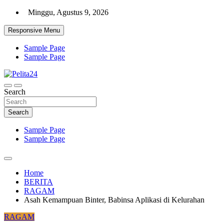
Skip
Minggu, Agustus 9, 2026
to
content
Responsive Menu
Sample Page
Sample Page
Aktual, Mendalam dan Terpercaya
Search
Pelita24
Search
Sample Page
Sample Page
Home
BERITA
RAGAM
Asah Kemampuan Binter, Babinsa Aplikasi di Kelurahan
RAGAM