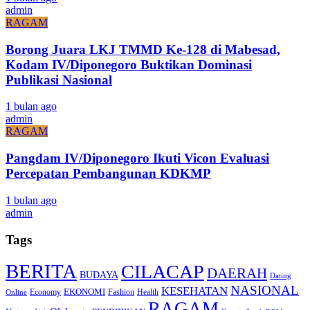
admin
RAGAM
Borong Juara LKJ TMMD Ke-128 di Mabesad,
Kodam IV/Diponegoro Buktikan Dominasi
Publikasi Nasional
1 bulan ago
admin
RAGAM
Pangdam IV/Diponegoro Ikuti Vicon Evaluasi
Percepatan Pembangunan KDKMP
1 bulan ago
admin
Tags
BERITA
CILACAP
DAERAH
BUDAYA
Dating
NASIONAL
KESEHATAN
EKONOMI
Economy
Fashion
Health
Online
RAGAM