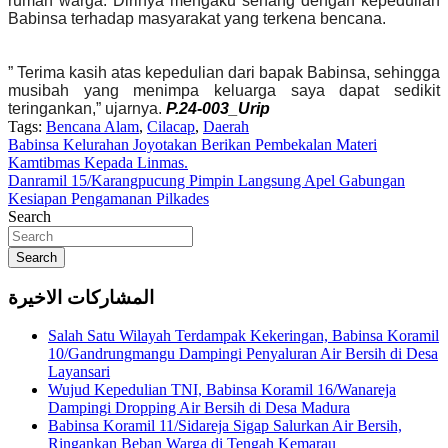
rumah warga. Dirinya mengaku senang dengan kepedulian
Babinsa terhadap masyarakat yang terkena bencana.
” Terima kasih atas kepedulian dari bapak Babinsa, sehingga
musibah yang menimpa keluarga saya dapat sedikit
teringankan,” ujarnya.
P.24-003_Urip
Tags:
Bencana Alam
,
Cilacap
,
Daerah
Navigasi
Babinsa Kelurahan Joyotakan Berikan Pembekalan Materi
Kamtibmas Kepada Linmas.
pos
Danramil 15/Karangpucung Pimpin Langsung Apel Gabungan
Kesiapan Pengamanan Pilkades
Search
Search
المشاركات الاخيرة
Salah Satu Wilayah Terdampak Kekeringan, Babinsa Koramil
10/Gandrungmangu Dampingi Penyaluran Air Bersih di Desa
Layansari
Wujud Kepedulian TNI, Babinsa Koramil 16/Wanareja
Dampingi Dropping Air Bersih di Desa Madura
Babinsa Koramil 11/Sidareja Sigap Salurkan Air Bersih,
Ringankan Beban Warga di Tengah Kemarau