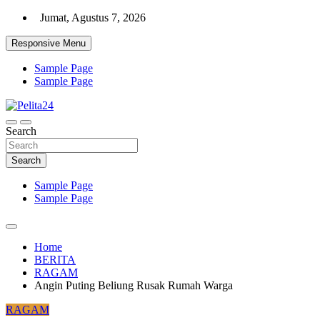
Skip
Jumat, Agustus 7, 2026
to
content
Responsive Menu
Sample Page
Sample Page
Aktual, Mendalam dan Terpercaya
Search
Pelita24
Search
Sample Page
Sample Page
Home
BERITA
RAGAM
Angin Puting Beliung Rusak Rumah Warga
RAGAM