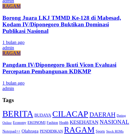
admin
RAGAM
Borong Juara LKJ TMMD Ke-128 di Mabesad,
Kodam IV/Diponegoro Buktikan Dominasi
Publikasi Nasional
1 bulan ago
admin
RAGAM
Pangdam IV/Diponegoro Ikuti Vicon Evaluasi
Percepatan Pembangunan KDKMP
1 bulan ago
admin
Tags
BERITA
CILACAP
DAERAH
BUDAYA
Dating
NASIONAL
KESEHATAN
EKONOMI
Economy
Fashion
Health
Online
RAGAM
Olahraga
Notepad++
PENDIDIKAN
Sports
Stock ROMs