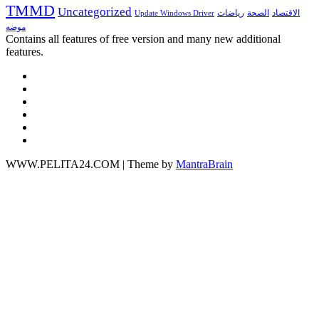
TMMD
Uncategorized
الاقتصاد
الصحة
رياضات
Update Windows Driver
موضه
Contains all features of free version and many new additional
features.
WWW.PELITA24.COM | Theme by
MantraBrain