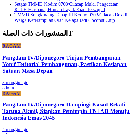
Satgas TMMD Kodim 0703/Cilacap Mulai Pengecatan
RTLH Hardiana, Hunian Layak Kian Terwujud
TMMD Sengkuyung Tahap III Kodim 0703/Cilacap Bekali
Warga Keterampilan Olah Kelapa Jadi Coconut Chip
المنشورات ذات الصلةT
RAGAM
Pangdam IV/Diponegoro Tinjau Pembangunan
Yonif Teritorial Pembangunan, Pastikan Kesiapan
Satuan Masa Depan
3 minggu ago
admin
RAGAM
Pangdam IV/Diponegoro Dampingi Kasad Bekali
Taruna Akmil, Siapkan Pemimpin TNI AD Menuju
Indonesia Emas 2045
4 minggu ago