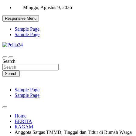
Skip
Minggu, Agustus 9, 2026
to
content
Responsive Menu
Sample Page
Sample Page
Aktual, Mendalam dan Terpercaya
Pelita24
Search
Search
Sample Page
Sample Page
Home
BERITA
RAGAM
Anggota Satgas TMMD, Tinggal dan Tidur di Rumah Warga