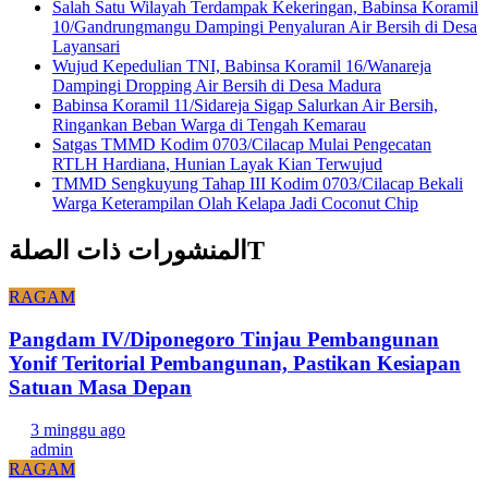
Salah Satu Wilayah Terdampak Kekeringan, Babinsa Koramil
10/Gandrungmangu Dampingi Penyaluran Air Bersih di Desa
Layansari
Wujud Kepedulian TNI, Babinsa Koramil 16/Wanareja
Dampingi Dropping Air Bersih di Desa Madura
Babinsa Koramil 11/Sidareja Sigap Salurkan Air Bersih,
Ringankan Beban Warga di Tengah Kemarau
Satgas TMMD Kodim 0703/Cilacap Mulai Pengecatan
RTLH Hardiana, Hunian Layak Kian Terwujud
TMMD Sengkuyung Tahap III Kodim 0703/Cilacap Bekali
Warga Keterampilan Olah Kelapa Jadi Coconut Chip
المنشورات ذات الصلةT
RAGAM
Pangdam IV/Diponegoro Tinjau Pembangunan
Yonif Teritorial Pembangunan, Pastikan Kesiapan
Satuan Masa Depan
3 minggu ago
admin
RAGAM