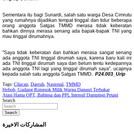
Sementara itu bagi Sunardi, salah satu warga Desa Cimrutu
yang rumahnya dijadikan tempat tinggal dan tidur beberapa
orang anggota Satgas TMMD merasa tidak keberatan
bahkan dirinya merasa senang ada bapak-bapak TNI yang
mau tinggal dirumahnya.
”Saya tidak keberatan dan bahkan merasa sangat senang
ada anggota TNI tinggal dirumah saya, karena baru kali ini
ada TNI tinggal dirumah saya dan belum tentu kedepannya
ada anggota TNI lagi yang tinggal dirumah saya”. ucapnya
kepada salah satu anggota Satgas TMMD.
P24.003_Urip
Tags:
Cilacap
,
Daerah
,
Nasional
,
TMMD
Navigasi
Heboh, Gudang Rongsok Milik Warga Danasri Terbakar
Atasi Hama OPT, Babinsa dan PPL Intensif Dampingi Petani
pos
Search
Search
المشاركات الاخيرة