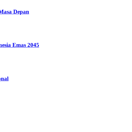
 Masa Depan
nesia Emas 2045
onal