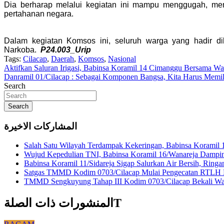
Dia berharap melalui kegiatan ini mampu menggugah, men
pertahanan negara.
Dalam kegiatan Komsos ini, seluruh warga yang hadir dib
Narkoba.
P24.003_Urip
Tags:
Cilacap
,
Daerah
,
Komsos
,
Nasional
Navigasi
Aktifkan Saluran Irigasi, Babinsa Koramil 14 Cimanggu Bersama W
Danramil 01/Cilacap : Sebagai Komponen Bangsa, Kita Harus Memil
pos
Search
Search
المشاركات الاخيرة
Salah Satu Wilayah Terdampak Kekeringan, Babinsa Koramil 
Wujud Kepedulian TNI, Babinsa Koramil 16/Wanareja Dampin
Babinsa Koramil 11/Sidareja Sigap Salurkan Air Bersih, Rin
Satgas TMMD Kodim 0703/Cilacap Mulai Pengecatan RTLH H
TMMD Sengkuyung Tahap III Kodim 0703/Cilacap Bekali War
المنشورات ذات الصلةT