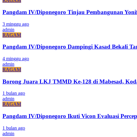
RAGAM
Pangdam IV/Diponegoro Tinjau Pembangunan Yonif 
3 minggu ago
admin
RAGAM
Pangdam IV/Diponegoro Dampingi Kasad Bekali Ta
4 minggu ago
admin
RAGAM
Borong Juara LKJ TMMD Ke-128 di Mabesad, Kodam
1 bulan ago
admin
RAGAM
Pangdam IV/Diponegoro Ikuti Vicon Evaluasi Pe
1 bulan ago
admin