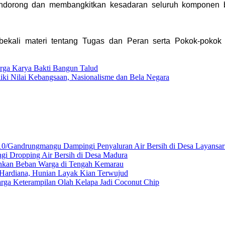
dorong dan membangkitkan kesadaran seluruh komponen ban
ekali materi tentang Tugas dan Peran serta Pokok-pokok k
arga Karya Bakti Bangun Talud
iki Nilai Kebangsaan, Nasionalisme dan Bela Negara
10/Gandrungmangu Dampingi Penyaluran Air Bersih di Desa Layansar
gi Dropping Air Bersih di Desa Madura
gankan Beban Warga di Tengah Kemarau
ardiana, Hunian Layak Kian Terwujud
ga Keterampilan Olah Kelapa Jadi Coconut Chip