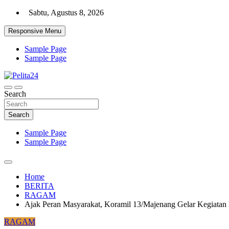
Skip
Sabtu, Agustus 8, 2026
to
content
Responsive Menu
Sample Page
Sample Page
Aktual, Mendalam dan Terpercaya
Search
Pelita24
Search
Sample Page
Sample Page
Home
BERITA
RAGAM
Ajak Peran Masyarakat, Koramil 13/Majenang Gelar Kegiata
RAGAM