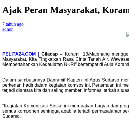
Ajak Peran Masyarakat, Koram
7 tahun ago
admin
PELITA24.COM |
Cilacap
–
Koramil 13/Majenang mengge
Masyarakat, Kita Tingkatkan Rasa Cinta Tanah Air, Wawa
Mempertahankan Kedaulatan NKRI” bertempat di Aula Koramil
Dalam sambutannya Danramil Kapten Inf Agus Sudarso meng
perkenan hadir dalam kegiatan komsos ini, Pertemuan ini 
terjadi diantara kita dan saling memberi informasi terkait situas
“Kegiatan Komunikasi Sosial ini merupakan bagian dari pro
semua komponen sehingga apabila terjadi permasalahan seke
Sudarso.