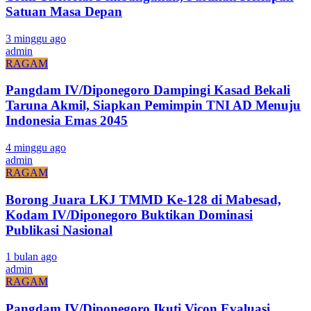
Satuan Masa Depan
3 minggu ago
admin
RAGAM
Pangdam IV/Diponegoro Dampingi Kasad Bekali
Taruna Akmil, Siapkan Pemimpin TNI AD Menuju
Indonesia Emas 2045
4 minggu ago
admin
RAGAM
Borong Juara LKJ TMMD Ke-128 di Mabesad,
Kodam IV/Diponegoro Buktikan Dominasi
Publikasi Nasional
1 bulan ago
admin
RAGAM
Pangdam IV/Diponegoro Ikuti Vicon Evaluasi