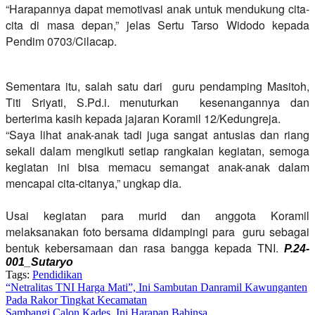
“Harapannya dapat memotivasi anak untuk mendukung cita-
cita di masa depan,” jelas Sertu Tarso Widodo kepada
Pendim 0703/Cilacap.
Sementara itu, salah satu dari guru pendamping Masitoh,
Titi Sriyati, S.Pd.i. menuturkan kesenangannya dan
berterima kasih kepada jajaran Koramil 12/Kedungreja.
“Saya lihat anak-anak tadi juga sangat antusias dan riang
sekali dalam mengikuti setiap rangkaian kegiatan, semoga
kegiatan ini bisa memacu semangat anak-anak dalam
mencapai cita-citanya,” ungkap dia.
Usai kegiatan para murid dan anggota Koramil
melaksanakan foto bersama didampingi para guru sebagai
bentuk kebersamaan dan rasa bangga kepada TNI.
P.24-
001_Sutaryo
Tags:
Pendidikan
Navigasi
“Netralitas TNI Harga Mati”, Ini Sambutan Danramil Kawunganten
Pada Rakor Tingkat Kecamatan
pos
Sambangi Calon Kades, Ini Harapan Babinsa