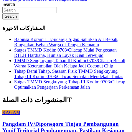
Search
Search
المشاركات الاخيرة
Babinsa Koramil 11/Sidareja Sigap Salurkan Air Bersih,
Ringankan Beban Warga di Tengah Kemarau
Satgas TMMD Kodim 0703/Cilacap Mulai Pengecatan
RTLH Hardiana, Hunian Layak Kian Terwujud
TMMD Sengkuyung Tahap III Kodim 0703/Cilacap Bekali
Warga Keterampilan Olah Kelapa Jadi Coconut Chip
Tahap Demi Tahap, Sasaran Fisik TMMD Sengkuyung
Tahap III Kodim 0703/Cilacap Semakin Mendekati Tuntas
Satgas TMMD Sengkuyung Tahap III Kodim 0703/Cilacap
Optimalkan Pengerjaan Perkerasan Jalan
المنشورات ذات الصلةT
RAGAM
Pangdam IV/Diponegoro Tinjau Pembangunan
Yonif Teritorial Pembangunan, Pastikan Kesiapan