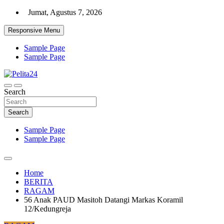
Skip
Jumat, Agustus 7, 2026
to
content
Responsive Menu
Sample Page
Sample Page
Aktual, Mendalam dan Terpercaya
Search
Pelita24
Search
Sample Page
Sample Page
Home
BERITA
RAGAM
56 Anak PAUD Masitoh Datangi Markas Koramil
12/Kedungreja