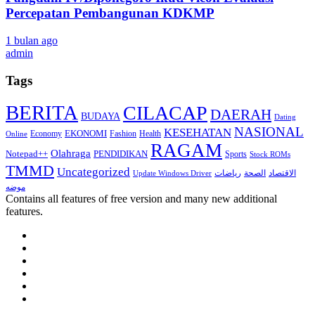
Percepatan Pembangunan KDKMP
1 bulan ago
admin
Tags
BERITA
CILACAP
DAERAH
BUDAYA
Dating
NASIONAL
KESEHATAN
EKONOMI
Economy
Fashion
Health
Online
RAGAM
Olahraga
Notepad++
PENDIDIKAN
Sports
Stock ROMs
TMMD
Uncategorized
الاقتصاد
الصحة
رياضات
Update Windows Driver
موضه
Contains all features of free version and many new additional
features.