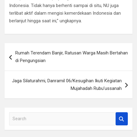
Indonesia. Tidak hanya berhenti sampai di situ, NU juga
terlibat aktif dalam mengisi kemerdekaan Indonesia dan
berlanjut hingga saat ini,” ungkapnya.
Navigasi
Rumah Terendam Banjir, Ratusan Warga Masih Bertahan
pos
di Pengungsian
Jaga Silaturahmi, Danramil 06/Kesugihan Ikuti Kegiatan
Mujahadah Rubu’ussanah
S
e
a