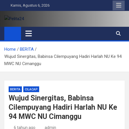
Skip
Kamis, Agustus 6, 2026
to
content
Pelita24
Aktual, Mendalam dan Terpercaya
Home
BERITA
Wujud Sinergitas, Babinsa Cilempuyang Hadiri Harlah NU Ke 94
MWC NU Cimanggu
BERITA
CILACAP
Wujud Sinergitas, Babinsa
Cilempuyang Hadiri Harlah NU Ke
94 MWC NU Cimanggu
6 tahun ago
admin