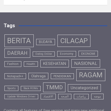
Tags
BERITA
CILACAP
BUDAYA
DAERAH
EKONOMI
Economy
Dating Online
NASIONAL
KESEHATAN
Fashion
Health
RAGAM
Olahraga
Notepad++
PENDIDIKAN
TMMD
Uncategorized
Sports
Stock ROMs
موضه
رياضات
الصحة
الاقتصاد
Update Windows Driver
Contains all features of free version and many new additional