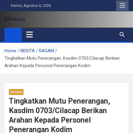
Skip
Kamis, Agustus 6, 2026
to
content
Pelita24
Aktual, Mendalam dan Terpercaya
Home
BERITA
RAGAM
Tingkatkan Mutu Penerangan, Kasdim 0703/Cilacap Berikan
Arahan Kepada Personel Penerangan Kodim
RAGAM
Tingkatkan Mutu Penerangan,
Kasdim 0703/Cilacap Berikan
Arahan Kepada Personel
Penerangan Kodim