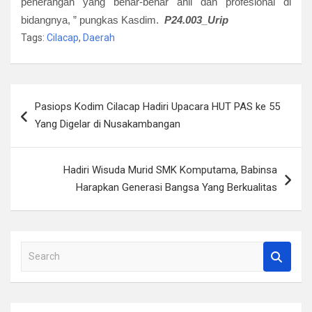
penerangan yang benar-benar ahli dan profesional di
bidangnya, ” pungkas Kasdim.
P24.003_Urip
Tags:
Cilacap
,
Daerah
Navigasi
Pasiops Kodim Cilacap Hadiri Upacara HUT PAS ke 55
pos
Yang Digelar di Nusakambangan
Hadiri Wisuda Murid SMK Komputama, Babinsa
Harapkan Generasi Bangsa Yang Berkualitas
S
e
a
r