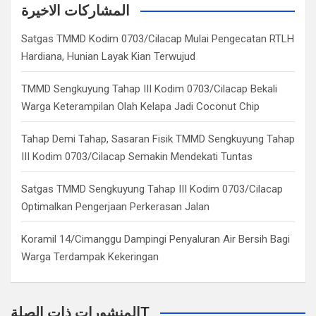
c
المشاركات الاخيرة
h
Satgas TMMD Kodim 0703/Cilacap Mulai Pengecatan RTLH
Hardiana, Hunian Layak Kian Terwujud
TMMD Sengkuyung Tahap III Kodim 0703/Cilacap Bekali
Warga Keterampilan Olah Kelapa Jadi Coconut Chip
Tahap Demi Tahap, Sasaran Fisik TMMD Sengkuyung Tahap
III Kodim 0703/Cilacap Semakin Mendekati Tuntas
Satgas TMMD Sengkuyung Tahap III Kodim 0703/Cilacap
Optimalkan Pengerjaan Perkerasan Jalan
Koramil 14/Cimanggu Dampingi Penyaluran Air Bersih Bagi
Warga Terdampak Kekeringan
المنشورات ذات الصلةT