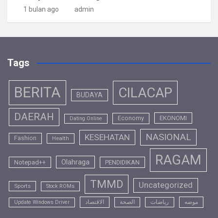
1 bulan ago
admin
Tags
BERITA
CILACAP
BUDAYA
DAERAH
EKONOMI
Economy
Dating Online
NASIONAL
KESEHATAN
Fashion
Health
RAGAM
Olahraga
Notepad++
PENDIDIKAN
TMMD
Uncategorized
Sports
Stock ROMs
موضه
رياضات
الصحة
الاقتصاد
Update Windows Driver