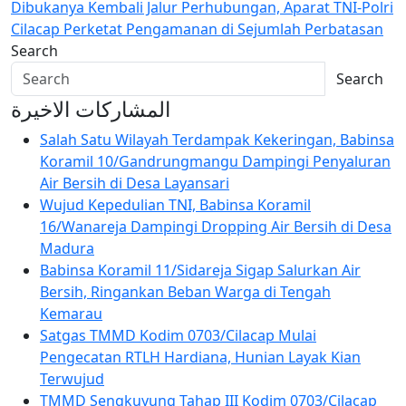
Dibukanya Kembali Jalur Perhubungan, Aparat TNI-Polri
Cilacap Perketat Pengamanan di Sejumlah Perbatasan
Search
Search
المشاركات الاخيرة
Salah Satu Wilayah Terdampak Kekeringan, Babinsa
Koramil 10/Gandrungmangu Dampingi Penyaluran
Air Bersih di Desa Layansari
Wujud Kepedulian TNI, Babinsa Koramil
16/Wanareja Dampingi Dropping Air Bersih di Desa
Madura
Babinsa Koramil 11/Sidareja Sigap Salurkan Air
Bersih, Ringankan Beban Warga di Tengah
Kemarau
Satgas TMMD Kodim 0703/Cilacap Mulai
Pengecatan RTLH Hardiana, Hunian Layak Kian
Terwujud
TMMD Sengkuyung Tahap III Kodim 0703/Cilacap