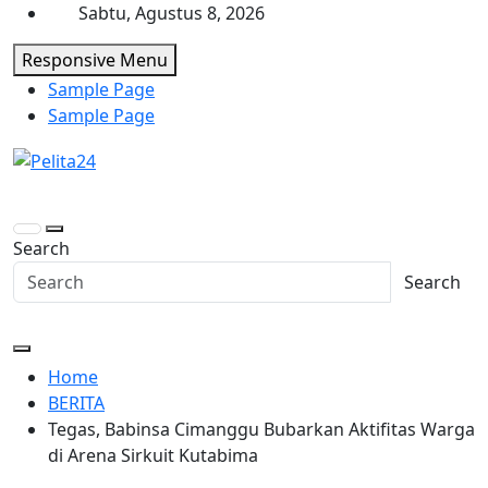
Skip
Sabtu, Agustus 8, 2026
to
Responsive Menu
content
Sample Page
Sample Page
Pelita24
Aktual, Mendalam dan Terpercaya
Search
Search
Home
BERITA
Tegas, Babinsa Cimanggu Bubarkan Aktifitas Warga
di Arena Sirkuit Kutabima