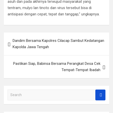
asuh dan pada akhirnya terwujud masyarakat yang
tentram, mulyo lan tinoto dan virus tersebut bisa di
antisipasi dengan cepat, tepat dan tanggap,” ungkapnya.
Navigasi
Dandim Bersama Kapolres Cilacap Sambut Kedatangan
pos
Kapolda Jawa Tengah
Pastikan Siap, Babinsa Bersama Perangkat Desa Cek
Tempat-Tempat Ibadah
S
e
a
r