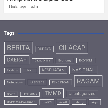
1 bulan ago
admin
Tags
BERITA
CILACAP
BUDAYA
DAERAH
EKONOMI
Economy
Dating Online
NASIONAL
KESEHATAN
Fashion
Health
RAGAM
Olahraga
Notepad++
PENDIDIKAN
TMMD
Uncategorized
Sports
Stock ROMs
موضه
رياضات
الصحة
الاقتصاد
Update Windows Driver