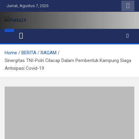
Skip
Jumat, Agustus 7, 2026
to
content
Pelita24
Aktual, Mendalam dan Terpercaya
Home
BERITA
RAGAM
Sinergitas TNI-Polri Cilacap Dalam Pembentuk Kampung Siaga
Antisipasi Covid-19