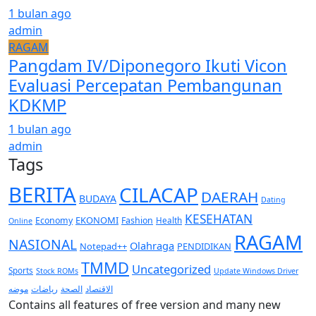
1 bulan ago
admin
RAGAM
Pangdam IV/Diponegoro Ikuti Vicon
Evaluasi Percepatan Pembangunan
KDKMP
1 bulan ago
admin
Tags
BERITA
CILACAP
DAERAH
BUDAYA
Dating
KESEHATAN
EKONOMI
Economy
Fashion
Health
Online
RAGAM
NASIONAL
Olahraga
Notepad++
PENDIDIKAN
TMMD
Uncategorized
Sports
Stock ROMs
Update Windows Driver
الاقتصاد
موضه
الصحة
رياضات
Contains all features of free version and many new