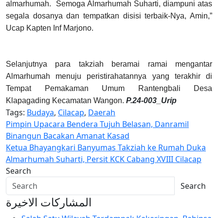
almarhumah. Semoga Almarhumah Suharti, diampuni atas
segala dosanya dan tempatkan disisi terbaik-Nya, Amin,”
Ucap Kapten Inf Marjono.
Selanjutnya para takziah beramai ramai mengantar
Almarhumah menuju peristirahatannya yang terakhir di
Tempat Pemakaman Umum Rantengbali Desa
Klapagading Kecamatan Wangon.
P.24-003_Urip
Tags:
Budaya
,
Cilacap
,
Daerah
Navigasi
Pimpin Upacara Bendera Tujuh Belasan, Danramil
Binangun Bacakan Amanat Kasad
pos
Ketua Bhayangkari Banyumas Takziah ke Rumah Duka
Almarhumah Suharti, Persit KCK Cabang XVIII Cilacap
Search
Search
المشاركات الاخيرة