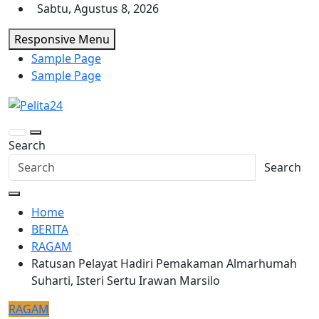
Skip
Sabtu, Agustus 8, 2026
to
Responsive Menu
content
Sample Page
Sample Page
Pelita24
Aktual, Mendalam dan Terpercaya
Search
Search
Home
BERITA
RAGAM
Ratusan Pelayat Hadiri Pemakaman Almarhumah
Suharti, Isteri Sertu Irawan Marsilo
RAGAM