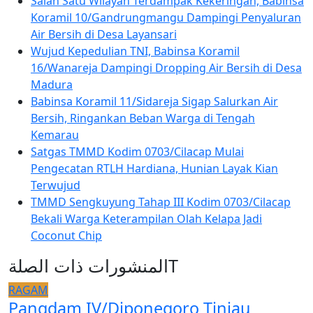
Salah Satu Wilayah Terdampak Kekeringan, Babinsa
Koramil 10/Gandrungmangu Dampingi Penyaluran
Air Bersih di Desa Layansari
Wujud Kepedulian TNI, Babinsa Koramil
16/Wanareja Dampingi Dropping Air Bersih di Desa
Madura
Babinsa Koramil 11/Sidareja Sigap Salurkan Air
Bersih, Ringankan Beban Warga di Tengah
Kemarau
Satgas TMMD Kodim 0703/Cilacap Mulai
Pengecatan RTLH Hardiana, Hunian Layak Kian
Terwujud
TMMD Sengkuyung Tahap III Kodim 0703/Cilacap
Bekali Warga Keterampilan Olah Kelapa Jadi
Coconut Chip
المنشورات ذات الصلةT
RAGAM
Pangdam IV/Diponegoro Tinjau