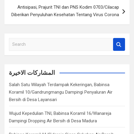
Antisipasi, Prajurit TNI dan PNS Kodim 0703/Cilacap
Diberikan Penyuluhan Kesehatan Tentang Virus Corona
S
e
a
r
c
المشاركات الاخيرة
h
Salah Satu Wilayah Terdampak Kekeringan, Babinsa
Koramil 10/Gandrungmangu Dampingi Penyaluran Air
Bersih di Desa Layansari
Wujud Kepedulian TNI, Babinsa Koramil 16/Wanareja
Dampingi Dropping Air Bersih di Desa Madura