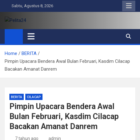
Skip
Sabtu, Agustus 8, 2026
to
content
Pelita24
Aktual, Mendalam dan Terpercaya
Home
BERITA
Pimpin Upacara Bendera Awal Bulan Februari, Kasdim Cilacap
Bacakan Amanat Danrem
BERITA
CILACAP
Pimpin Upacara Bendera Awal
Bulan Februari, Kasdim Cilacap
Bacakan Amanat Danrem
7 tahun ago
admin