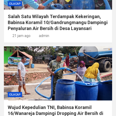
CILACAP
Salah Satu Wilayah Terdampak Kekeringan,
Babinsa Koramil 10/Gandrungmangu Dampingi
Penyaluran Air Bersih di Desa Layansari
21 jam ago
admin
CILACAP
Wujud Kepedulian TNI, Babinsa Koramil
16/Wanareja Dampingi Dropping Air Bersih di