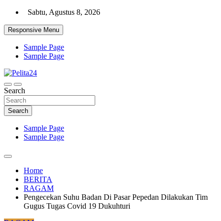
Skip
Sabtu, Agustus 8, 2026
to
content
Responsive Menu
Sample Page
Sample Page
Aktual, Mendalam dan Terpercaya
Search
Pelita24
Search
Sample Page
Sample Page
Home
BERITA
RAGAM
Pengecekan Suhu Badan Di Pasar Pepedan Dilakukan Tim
Gugus Tugas Covid 19 Dukuhturi