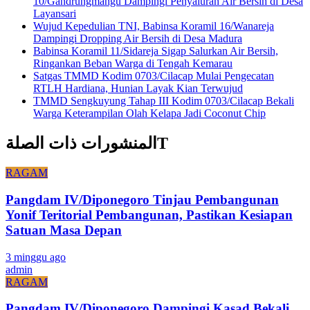
10/Gandrungmangu Dampingi Penyaluran Air Bersih di Desa
Layansari
Wujud Kepedulian TNI, Babinsa Koramil 16/Wanareja
Dampingi Dropping Air Bersih di Desa Madura
Babinsa Koramil 11/Sidareja Sigap Salurkan Air Bersih,
Ringankan Beban Warga di Tengah Kemarau
Satgas TMMD Kodim 0703/Cilacap Mulai Pengecatan
RTLH Hardiana, Hunian Layak Kian Terwujud
TMMD Sengkuyung Tahap III Kodim 0703/Cilacap Bekali
Warga Keterampilan Olah Kelapa Jadi Coconut Chip
المنشورات ذات الصلةT
RAGAM
Pangdam IV/Diponegoro Tinjau Pembangunan
Yonif Teritorial Pembangunan, Pastikan Kesiapan
Satuan Masa Depan
3 minggu ago
admin
RAGAM
Pangdam IV/Diponegoro Dampingi Kasad Bekali