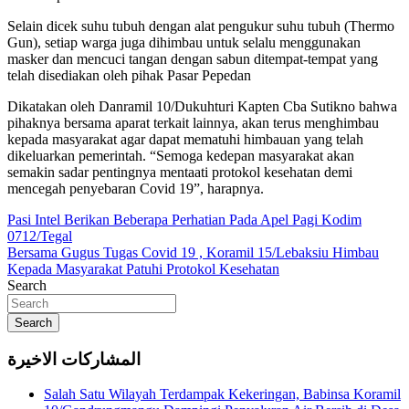
Selain dicek suhu tubuh dengan alat pengukur suhu tubuh (Thermo
Gun), setiap warga juga dihimbau untuk selalu menggunakan
masker dan mencuci tangan dengan sabun ditempat-tempat yang
telah disediakan oleh pihak Pasar Pepedan
Dikatakan oleh Danramil 10/Dukuhturi Kapten Cba Sutikno bahwa
pihaknya bersama aparat terkait lainnya, akan terus menghimbau
kepada masyarakat agar dapat mematuhi himbauan yang telah
dikeluarkan pemerintah. “Semoga kedepan masyarakat akan
semakin sadar pentingnya mentaati protokol kesehatan demi
mencegah penyebaran Covid 19”, harapnya.
Navigasi
Pasi Intel Berikan Beberapa Perhatian Pada Apel Pagi Kodim
0712/Tegal
pos
Bersama Gugus Tugas Covid 19 , Koramil 15/Lebaksiu Himbau
Kepada Masyarakat Patuhi Protokol Kesehatan
Search
Search
المشاركات الاخيرة
Salah Satu Wilayah Terdampak Kekeringan, Babinsa Koramil