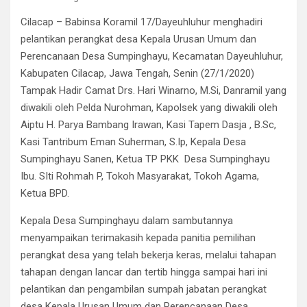
Cilacap – Babinsa Koramil 17/Dayeuhluhur menghadiri
pelantikan perangkat desa Kepala Urusan Umum dan
Perencanaan Desa Sumpinghayu, Kecamatan Dayeuhluhur,
Kabupaten Cilacap, Jawa Tengah, Senin (27/1/2020)
Tampak Hadir Camat Drs. Hari Winarno, M.Si, Danramil yang
diwakili oleh Pelda Nurohman, Kapolsek yang diwakili oleh
Aiptu H. Parya Bambang Irawan, Kasi Tapem Dasja , B.Sc,
Kasi Tantribum Eman Suherman, S.Ip, Kepala Desa
Sumpinghayu Sanen, Ketua TP PKK Desa Sumpinghayu
Ibu. SIti Rohmah P, Tokoh Masyarakat, Tokoh Agama,
Ketua BPD.
Kepala Desa Sumpinghayu dalam sambutannya
menyampaikan terimakasih kepada panitia pemilihan
perangkat desa yang telah bekerja keras, melalui tahapan
tahapan dengan lancar dan tertib hingga sampai hari ini
pelantikan dan pengambilan sumpah jabatan perangkat
desa Kepala Urusan Umum dan Perencanaan Desa