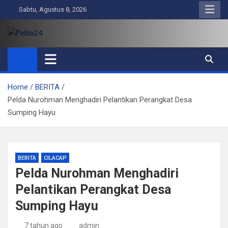
Skip
Sabtu, Agustus 8, 2026
to
content
Pelita24
Aktual, Mendalam dan Terpercaya
Home
BERITA
Pelda Nurohman Menghadiri Pelantikan Perangkat Desa
Sumping Hayu
BERITA
CILACAP
Pelda Nurohman Menghadiri
Pelantikan Perangkat Desa
Sumping Hayu
7 tahun ago
admin