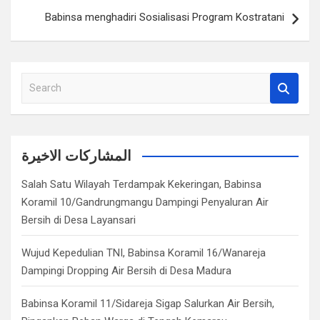
Babinsa menghadiri Sosialisasi Program Kostratani
S
e
a
r
c
المشاركات الاخيرة
h
Salah Satu Wilayah Terdampak Kekeringan, Babinsa
Koramil 10/Gandrungmangu Dampingi Penyaluran Air
Bersih di Desa Layansari
Wujud Kepedulian TNI, Babinsa Koramil 16/Wanareja
Dampingi Dropping Air Bersih di Desa Madura
Babinsa Koramil 11/Sidareja Sigap Salurkan Air Bersih,