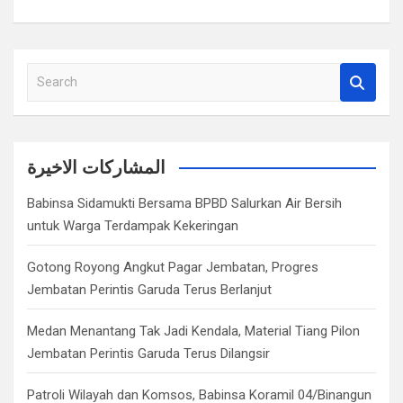
S
e
a
r
c
المشاركات الاخيرة
h
Babinsa Sidamukti Bersama BPBD Salurkan Air Bersih
untuk Warga Terdampak Kekeringan
Gotong Royong Angkut Pagar Jembatan, Progres
Jembatan Perintis Garuda Terus Berlanjut
Medan Menantang Tak Jadi Kendala, Material Tiang Pilon
Jembatan Perintis Garuda Terus Dilangsir
Patroli Wilayah dan Komsos, Babinsa Koramil 04/Binangun