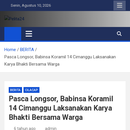
Skip
Senin, Agustus 10, 2026
to
content
Pelita24
Aktual, Mendalam dan Terpercaya
Home
BERITA
Pasca Longsor, Babinsa Koramil 14 Cimanggu Laksanakan
Karya Bhakti Bersama Warga
BERITA
CILACAP
Pasca Longsor, Babinsa Koramil
14 Cimanggu Laksanakan Karya
Bhakti Bersama Warga
6 tahun ago
admin