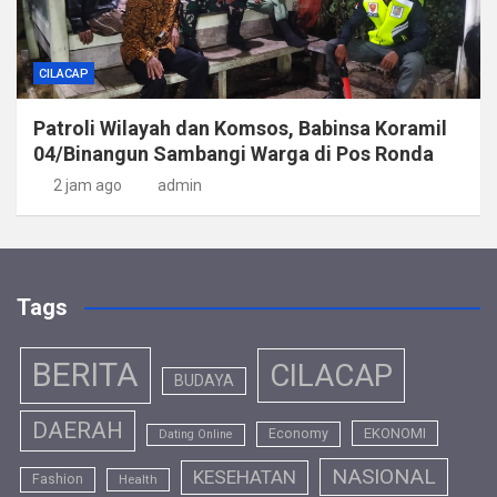
CILACAP
Patroli Wilayah dan Komsos, Babinsa Koramil
04/Binangun Sambangi Warga di Pos Ronda
2 jam ago
admin
Tags
BERITA
CILACAP
BUDAYA
DAERAH
EKONOMI
Economy
Dating Online
NASIONAL
KESEHATAN
Fashion
Health