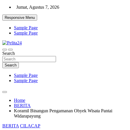
Skip
Jumat, Agustus 7, 2026
to
content
Responsive Menu
Sample Page
Sample Page
Aktual, Mendalam dan Terpercaya
Search
Pelita24
Search
Sample Page
Sample Page
Home
BERITA
Koramil Binangun Pengamanan Obyek Wisata Pantai
Widarapayung
BERITA
CILACAP