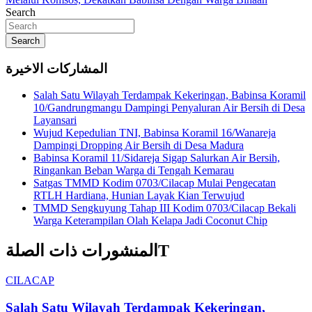
Search
Search
المشاركات الاخيرة
Salah Satu Wilayah Terdampak Kekeringan, Babinsa Koramil
10/Gandrungmangu Dampingi Penyaluran Air Bersih di Desa
Layansari
Wujud Kepedulian TNI, Babinsa Koramil 16/Wanareja
Dampingi Dropping Air Bersih di Desa Madura
Babinsa Koramil 11/Sidareja Sigap Salurkan Air Bersih,
Ringankan Beban Warga di Tengah Kemarau
Satgas TMMD Kodim 0703/Cilacap Mulai Pengecatan
RTLH Hardiana, Hunian Layak Kian Terwujud
TMMD Sengkuyung Tahap III Kodim 0703/Cilacap Bekali
Warga Keterampilan Olah Kelapa Jadi Coconut Chip
المنشورات ذات الصلةT
CILACAP
Salah Satu Wilayah Terdampak Kekeringan,