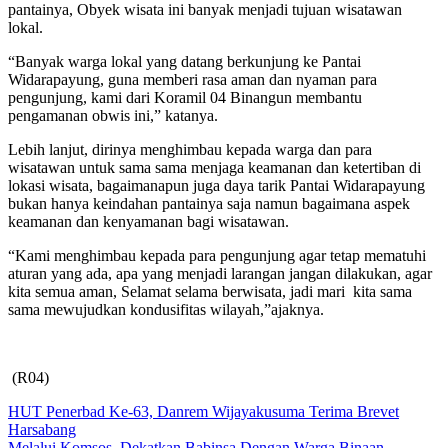
pantainya, Obyek wisata ini banyak menjadi tujuan wisatawan
lokal.
“Banyak warga lokal yang datang berkunjung ke Pantai
Widarapayung, guna memberi rasa aman dan nyaman para
pengunjung, kami dari Koramil 04 Binangun membantu
pengamanan obwis ini,” katanya.
Lebih lanjut, dirinya menghimbau kepada warga dan para
wisatawan untuk sama sama menjaga keamanan dan ketertiban di
lokasi wisata, bagaimanapun juga daya tarik Pantai Widarapayung
bukan hanya keindahan pantainya saja namun bagaimana aspek
keamanan dan kenyamanan bagi wisatawan.
“Kami menghimbau kepada para pengunjung agar tetap mematuhi
aturan yang ada, apa yang menjadi larangan jangan dilakukan, agar
kita semua aman, Selamat selama berwisata, jadi mari kita sama
sama mewujudkan kondusifitas wilayah,”ajaknya.
(R04)
Navigasi
HUT Penerbad Ke-63, Danrem Wijayakusuma Terima Brevet
Harsabang
pos
Melalui Komsos, Dekatkan Babinsa Dengan Warga Binaan