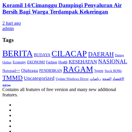
Koramil 14/Cimanggu Dampingi Penyaluran Air
Bersih Bagi Warga Terdampak Kekeringan
2 hari ago
admin
Tags
BERITA
CILACAP
DAERAH
BUDAYA
Dating
NASIONAL
KESEHATAN
EKONOMI
Economy
Fashion
Health
Online
RAGAM
Olahraga
Notepad++
PENDIDIKAN
Sports
Stock ROMs
TMMD
Uncategorized
الاقتصاد
الصحة
رياضات
Update Windows Driver
موضه
Contains all features of free version and many new additional
features.