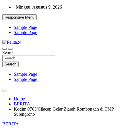
Skip
Minggu, Agustus 9, 2026
to
content
Responsive Menu
Sample Page
Sample Page
Aktual, Mendalam dan Terpercaya
Search
Pelita24
Search
Sample Page
Sample Page
Home
BERITA
Kodim 0703/Cilacap Gelar Ziarah Rombongan di TMP
Surengrono
BERITA