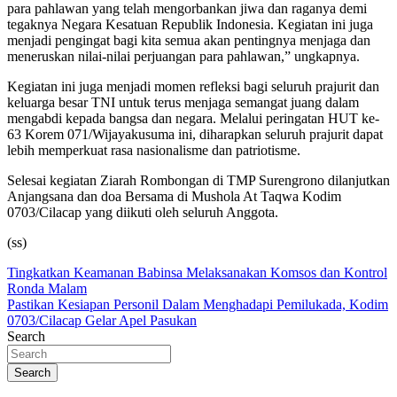
para pahlawan yang telah mengorbankan jiwa dan raganya demi
tegaknya Negara Kesatuan Republik Indonesia. Kegiatan ini juga
menjadi pengingat bagi kita semua akan pentingnya menjaga dan
meneruskan nilai-nilai perjuangan para pahlawan,” ungkapnya.
Kegiatan ini juga menjadi momen refleksi bagi seluruh prajurit dan
keluarga besar TNI untuk terus menjaga semangat juang dalam
mengabdi kepada bangsa dan negara. Melalui peringatan HUT ke-
63 Korem 071/Wijayakusuma ini, diharapkan seluruh prajurit dapat
lebih memperkuat rasa nasionalisme dan patriotisme.
Selesai kegiatan Ziarah Rombongan di TMP Surengrono dilanjutkan
Anjangsana dan doa Bersama di Mushola At Taqwa Kodim
0703/Cilacap yang diikuti oleh seluruh Anggota.
(ss)
Navigasi
Tingkatkan Keamanan Babinsa Melaksanakan Komsos dan Kontrol
Ronda Malam
pos
Pastikan Kesiapan Personil Dalam Menghadapi Pemilukada, Kodim
0703/Cilacap Gelar Apel Pasukan
Search
Search