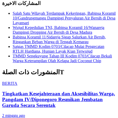
المشاركات الاخيرة
Salah Satu Wilayah Terdampak Kekeringan, Babinsa Koramil
10/Gandrungmangu Dampingi Penyaluran Air Bersih di Desa
Layansari
Wujud Kepedulian TNI, Babinsa Koramil 16/Wanareja
Dampingi Dropping Air Bersih di Desa Madura
Babinsa Koramil 11/Sidareja Sigap Salurkan Air Bersih,
Ringankan Beban Warga di Tengah Kemarau
Satgas TMMD Kodim 0703/Cilacap Mulai Pengecatan
RTLH Hardiana, Hunian Layak Kian Terwujud
TMMD Sengkuyung Tahap III Kodim 0703/Cilacap Bekali
Warga Keterampilan Olah Kelapa Jadi Coconut Chip
المنشورات ذات الصلةT
BERITA
Tingkatkan Kesejahteraan dan Aksesibilitas Warga,
Pangdam IV/Diponegoro Resmikan Jembatan
Garuda Secara Serentak
2 minggu ago