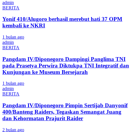
admin
BERITA
Yonif 410/Alugoro berhasil merebut hati 37 OPM
kembali ke NKRI
1 bulan ago
admin
BERITA
Pangdam IV/Diponegoro Dampingi Panglima TNI
pada Prasetya Perwira Diktukpa TNI Integratif dan
Kunjungan ke Museum Bersejarah
1 bulan ago
admin
BERITA
Pangdam IV/Diponegoro Pimpin Sertijab Danyonif
400/Banteng Raiders, Tegaskan Semangat Juang
dan Kehormatan Prajurit Raider
2 bulan ago