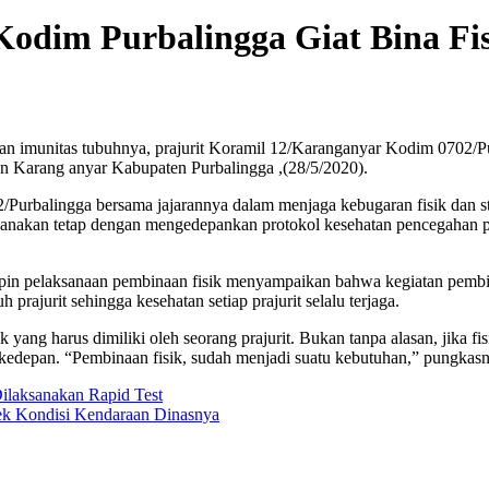
 Kodim Purbalingga Giat Bina Fi
n imunitas tubuhnya, prajurit Koramil 12/Karanganyar Kodim 0702/Pu
an Karang anyar Kabupaten Purbalingga ,(28/5/2020).
Purbalingga bersama jajarannya dalam menjaga kebugaran fisik dan st
sanakan tetap dengan mengedepankan protokol kesehatan pencegahan p
 pelaksanaan pembinaan fisik menyampaikan bahwa kegiatan pembinaa
ajurit sehingga kesehatan setiap prajurit selalu terjaga.
yang harus dimiliki oleh seorang prajurit. Bukan tanpa alasan, jika fis
kedepan. “Pembinaan fisik, sudah menjadi suatu kebutuhan,” pungkasn
ilaksanakan Rapid Test
ek Kondisi Kendaraan Dinasnya