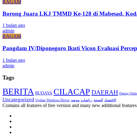
RAGAM
Borong Juara LKJ TMMD Ke-128 di Mabesad, Kodam
1 bulan ago
admin
RAGAM
Pangdam IV/Diponegoro Ikuti Vicon Evaluasi Pe
1 bulan ago
admin
Tags
BERITA
CILACAP
DAERAH
BUDAYA
Dating Onli
Uncategorized
الاقتصاد
موضه
الصحة
رياضات
Update Windows Driver
Contains all features of free version and many new additional features