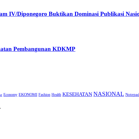
 IV/Diponegoro Buktikan Dominasi Publikasi Nasi
rcepatan Pembangunan KDKMP
NASIONAL
KESEHATAN
EKONOMI
Notepa
Economy
Fashion
Health
ne
.