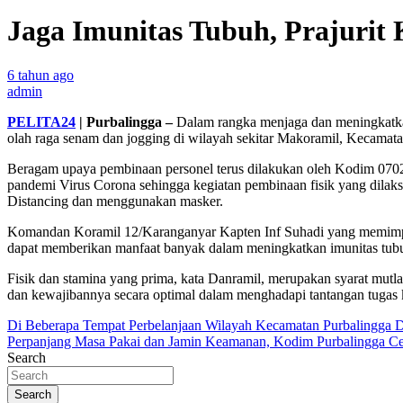
Jaga Imunitas Tubuh, Prajurit
6 tahun ago
admin
PELITA24
|
Purbalingga –
Dalam rangka menjaga dan meningkatka
olah raga senam dan jogging di wilayah sekitar Makoramil, Kecamat
Beragam upaya pembinaan personel terus dilakukan oleh Kodim 0702/
pandemi Virus Corona sehingga kegiatan pembinaan fisik yang dilak
Distancing dan menggunakan masker.
Komandan Koramil 12/Karanganyar Kapten Inf Suhadi yang memimpin
dapat memberikan manfaat banyak dalam meningkatkan imunitas tubuh pr
Fisik dan stamina yang prima, kata Danramil, merupakan syarat mutlak 
dan kewajibannya secara optimal dalam menghadapi tantangan tugas 
Navigasi
Di Beberapa Tempat Perbelanjaan Wilayah Kecamatan Purbalingga D
Perpanjang Masa Pakai dan Jamin Keamanan, Kodim Purbalingga C
pos
Search
Search