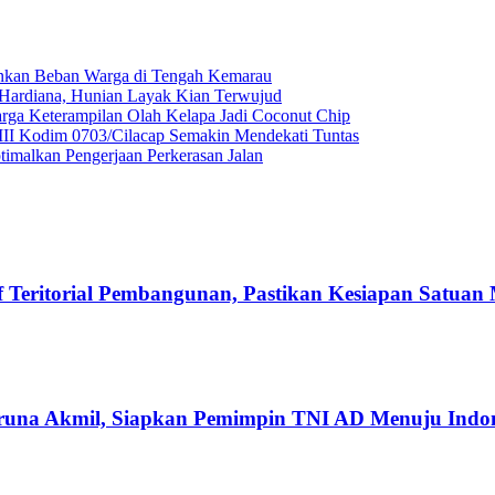
gankan Beban Warga di Tengah Kemarau
ardiana, Hunian Layak Kian Terwujud
ga Keterampilan Olah Kelapa Jadi Coconut Chip
II Kodim 0703/Cilacap Semakin Mendekati Tuntas
malkan Pengerjaan Perkerasan Jalan
Teritorial Pembangunan, Pastikan Kesiapan Satuan
runa Akmil, Siapkan Pemimpin TNI AD Menuju Indo