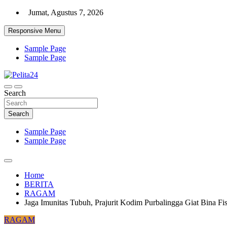
Skip
Jumat, Agustus 7, 2026
to
content
Responsive Menu
Sample Page
Sample Page
Aktual, Mendalam dan Terpercaya
Search
Pelita24
Search
Sample Page
Sample Page
Home
BERITA
RAGAM
Jaga Imunitas Tubuh, Prajurit Kodim Purbalingga Giat Bina Fi
RAGAM