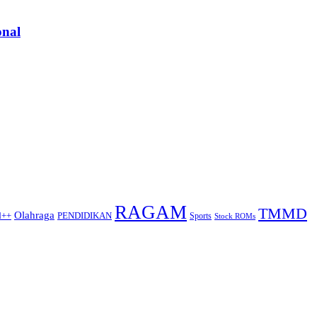
onal
RAGAM
TMMD
Olahraga
d++
PENDIDIKAN
Sports
Stock ROMs