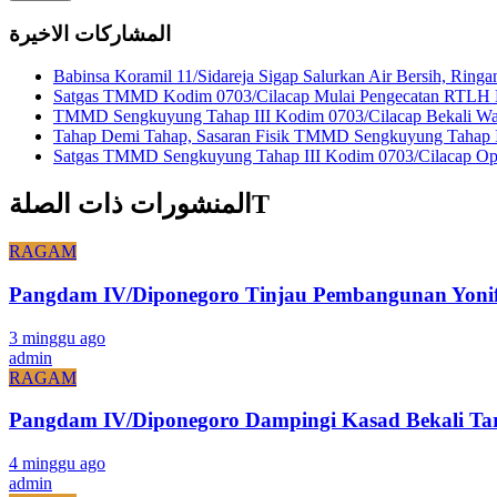
المشاركات الاخيرة
Babinsa Koramil 11/Sidareja Sigap Salurkan Air Bersih, Rin
Satgas TMMD Kodim 0703/Cilacap Mulai Pengecatan RTLH H
TMMD Sengkuyung Tahap III Kodim 0703/Cilacap Bekali War
Tahap Demi Tahap, Sasaran Fisik TMMD Sengkuyung Tahap I
Satgas TMMD Sengkuyung Tahap III Kodim 0703/Cilacap Opti
المنشورات ذات الصلةT
RAGAM
Pangdam IV/Diponegoro Tinjau Pembangunan Yonif 
3 minggu ago
admin
RAGAM
Pangdam IV/Diponegoro Dampingi Kasad Bekali Ta
4 minggu ago
admin