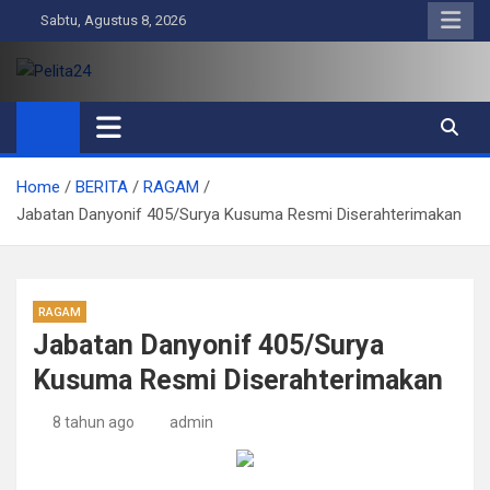
Skip
Sabtu, Agustus 8, 2026
to
content
Pelita24
Aktual, Mendalam dan Terpercaya
Home
BERITA
RAGAM
Jabatan Danyonif 405/Surya Kusuma Resmi Diserahterimakan
RAGAM
Jabatan Danyonif 405/Surya
Kusuma Resmi Diserahterimakan
8 tahun ago
admin