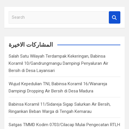
S
e
a
r
c
المشاركات الاخيرة
h
Salah Satu Wilayah Terdampak Kekeringan, Babinsa
Koramil 10/Gandrungmangu Dampingi Penyaluran Air
Bersih di Desa Layansari
Wujud Kepedulian TNI, Babinsa Koramil 16/Wanareja
Dampingi Dropping Air Bersih di Desa Madura
Babinsa Koramil 11/Sidareja Sigap Salurkan Air Bersih,
Ringankan Beban Warga di Tengah Kemarau
Satgas TMMD Kodim 0703/Cilacap Mulai Pengecatan RTLH