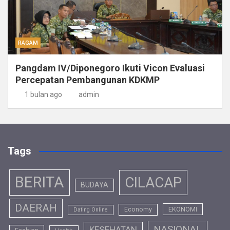
RAGAM
Pangdam IV/Diponegoro Ikuti Vicon Evaluasi
Percepatan Pembangunan KDKMP
1 bulan ago
admin
Tags
BERITA
CILACAP
BUDAYA
DAERAH
EKONOMI
Economy
Dating Online
NASIONAL
KESEHATAN