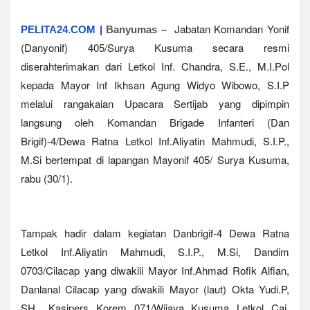
Jabatan Komandan Yonif
PELITA24.COM |
Banyumas –
(Danyonif) 405/Surya Kusuma secara resmi
diserahterimakan dari Letkol Inf. Chandra, S.E., M.I.Pol
kepada Mayor Inf Ikhsan Agung Widyo Wibowo, S.I.P
melalui rangakaian Upacara Sertijab yang dipimpin
langsung oleh Komandan Brigade Infanteri (Dan
Brigif)-4/Dewa Ratna Letkol Inf.Aliyatin Mahmudi, S.I.P.,
M.Si bertempat di lapangan Mayonif 405/ Surya Kusuma,
rabu (30/1).
Tampak hadir dalam kegiatan Danbrigif-4 Dewa Ratna
Letkol Inf.Aliyatin Mahmudi, S.I.P., M.Si, Dandim
0703/Cilacap yang diwakili Mayor Inf.Ahmad Rofik Alfian,
Danlanal Cilacap yang diwakili Mayor (laut) Okta Yudi.P,
SH., Kasipers Korem 071/Wijaya Kusuma Letkol Caj.