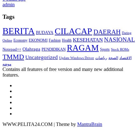
admin
Tags
BERITA
CILACAP
DAERAH
BUDAYA
Dating
NASIONAL
KESEHATAN
EKONOMI
Economy
Fashion
Health
Online
RAGAM
Olahraga
Notepad++
PENDIDIKAN
Sports
Stock ROMs
TMMD
Uncategorized
الاقتصاد
الصحة
رياضات
Update Windows Driver
موضه
Contains all features of free version and many new additional
features.
WWW.PELITA24.COM | Theme by
MantraBrain