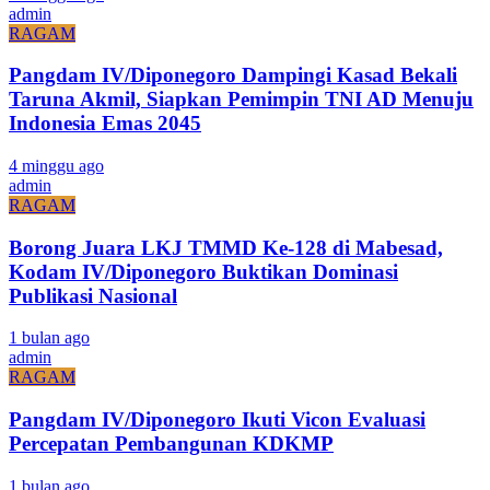
admin
RAGAM
Pangdam IV/Diponegoro Dampingi Kasad Bekali
Taruna Akmil, Siapkan Pemimpin TNI AD Menuju
Indonesia Emas 2045
4 minggu ago
admin
RAGAM
Borong Juara LKJ TMMD Ke-128 di Mabesad,
Kodam IV/Diponegoro Buktikan Dominasi
Publikasi Nasional
1 bulan ago
admin
RAGAM
Pangdam IV/Diponegoro Ikuti Vicon Evaluasi
Percepatan Pembangunan KDKMP
1 bulan ago