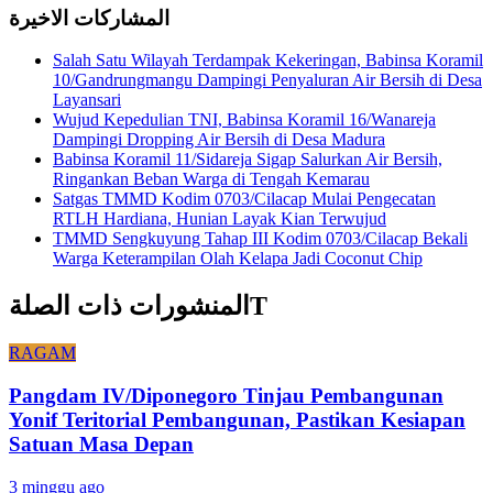
المشاركات الاخيرة
Salah Satu Wilayah Terdampak Kekeringan, Babinsa Koramil
10/Gandrungmangu Dampingi Penyaluran Air Bersih di Desa
Layansari
Wujud Kepedulian TNI, Babinsa Koramil 16/Wanareja
Dampingi Dropping Air Bersih di Desa Madura
Babinsa Koramil 11/Sidareja Sigap Salurkan Air Bersih,
Ringankan Beban Warga di Tengah Kemarau
Satgas TMMD Kodim 0703/Cilacap Mulai Pengecatan
RTLH Hardiana, Hunian Layak Kian Terwujud
TMMD Sengkuyung Tahap III Kodim 0703/Cilacap Bekali
Warga Keterampilan Olah Kelapa Jadi Coconut Chip
المنشورات ذات الصلةT
RAGAM
Pangdam IV/Diponegoro Tinjau Pembangunan
Yonif Teritorial Pembangunan, Pastikan Kesiapan
Satuan Masa Depan
3 minggu ago