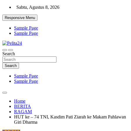
Skip
Sabtu, Agustus 8, 2026
to
content
Responsive Menu
Sample Page
Sample Page
Aktual, Mendalam dan Terpercaya
Search
Pelita24
Search
Sample Page
Sample Page
Home
BERITA
RAGAM
HUT ke – 74 TNI, Kasdim Pati Ziarah ke Makam Pahlawan
Giri Dharma