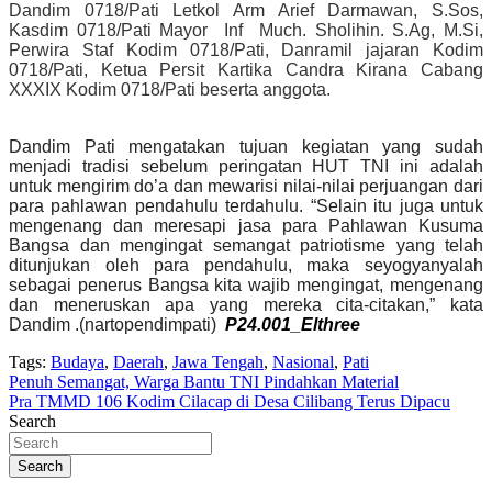
Dandim 0718/Pati Letkol Arm Arief Darmawan, S.Sos,
Kasdim 0718/Pati Mayor Inf Much. Sholihin. S.Ag, M.Si,
Perwira Staf Kodim 0718/Pati, Danramil jajaran Kodim
0718/Pati, Ketua Persit Kartika Candra Kirana Cabang
XXXIX Kodim 0718/Pati beserta anggota.
Dandim Pati mengatakan tujuan kegiatan yang sudah
menjadi tradisi sebelum peringatan HUT TNI ini adalah
untuk mengirim do’a dan mewarisi nilai-nilai perjuangan dari
para pahlawan pendahulu terdahulu. “Selain itu juga untuk
mengenang dan meresapi jasa para Pahlawan Kusuma
Bangsa dan mengingat semangat patriotisme yang telah
ditunjukan oleh para pendahulu, maka seyogyanyalah
sebagai penerus Bangsa kita wajib mengingat, mengenang
dan meneruskan apa yang mereka cita-citakan,” kata
Dandim .(nartopendimpati)
P24.001_Elthree
Tags:
Budaya
,
Daerah
,
Jawa Tengah
,
Nasional
,
Pati
Navigasi
Penuh Semangat, Warga Bantu TNI Pindahkan Material
Pra TMMD 106 Kodim Cilacap di Desa Cilibang Terus Dipacu
pos
Search
Search