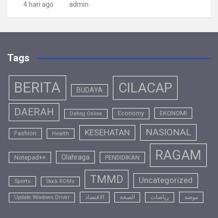
4 hari ago
admin
Tags
BERITA
CILACAP
BUDAYA
DAERAH
EKONOMI
Economy
Dating Online
NASIONAL
KESEHATAN
Fashion
Health
RAGAM
Olahraga
Notepad++
PENDIDIKAN
TMMD
Uncategorized
Sports
Stock ROMs
الاقتصاد
الصحة
رياضات
موضه
Update Windows Driver