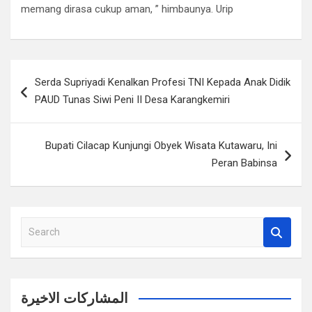
memang dirasa cukup aman, ” himbaunya. Urip
Navigasi
Serda Supriyadi Kenalkan Profesi TNI Kepada Anak Didik
pos
PAUD Tunas Siwi Peni II Desa Karangkemiri
Bupati Cilacap Kunjungi Obyek Wisata Kutawaru, Ini
Peran Babinsa
S
e
a
r
c
المشاركات الاخيرة