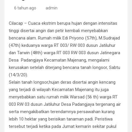
6 tahun ago
admin
Cilacap – Cuaca ekstrim berupa hujan dengan intensitas
tinggi disertai angin dan petir kembali menyebabkan
bencana alam. Rumah milik Edi Priyono (57th), M.Sudrajad
(47th) keduanya warga RT 003/ RW 003 dusun Jatiluhur
dan Tarwin (48th) warga RT 003 RW 003 dusun Jatinegara
Desa Padangjaya Kecamatan Majenang, mengalami
kerusakan setelah diterjang bencana tanah longsor, Sabtu
(14/3/20).
Selain tanah longsor,hujan deras disertai angin kencang
yang terjadi di wilayah Kecamatan Majenang itu juga
menyebabkan satu rumah milik Warsad (56 th) warga RT
003 RW 03 dusun Jatiluhur Desa Padangjaya tergenang air
serta mengakibatkan terendamnya persawahan kurang
lebih 10 hektar yang berisikan tanaman padi. Peristiwa
tersebut terjadi ketika pada Jumat kemarin sekitar pukul