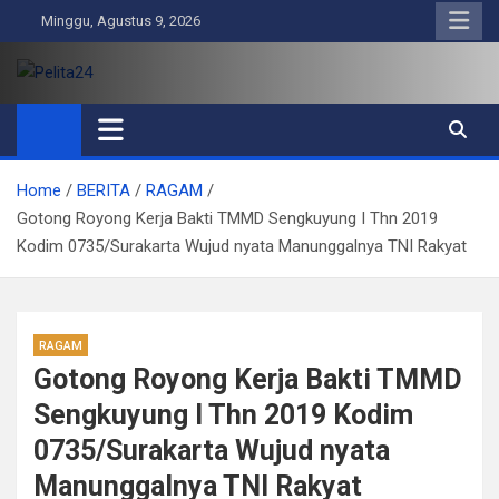
Skip
Minggu, Agustus 9, 2026
to
content
Pelita24
Aktual, Mendalam dan Terpercaya
Home
BERITA
RAGAM
Gotong Royong Kerja Bakti TMMD Sengkuyung I Thn 2019
Kodim 0735/Surakarta Wujud nyata Manunggalnya TNI Rakyat
RAGAM
Gotong Royong Kerja Bakti TMMD
Sengkuyung I Thn 2019 Kodim
0735/Surakarta Wujud nyata
Manunggalnya TNI Rakyat