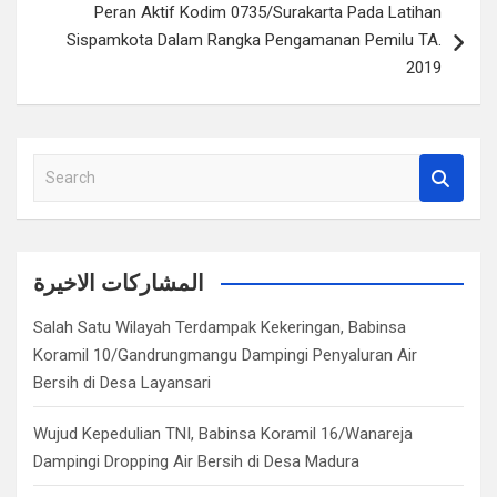
Peran Aktif Kodim 0735/Surakarta Pada Latihan
Sispamkota Dalam Rangka Pengamanan Pemilu TA.
2019
S
e
a
r
c
المشاركات الاخيرة
h
Salah Satu Wilayah Terdampak Kekeringan, Babinsa
Koramil 10/Gandrungmangu Dampingi Penyaluran Air
Bersih di Desa Layansari
Wujud Kepedulian TNI, Babinsa Koramil 16/Wanareja
Dampingi Dropping Air Bersih di Desa Madura