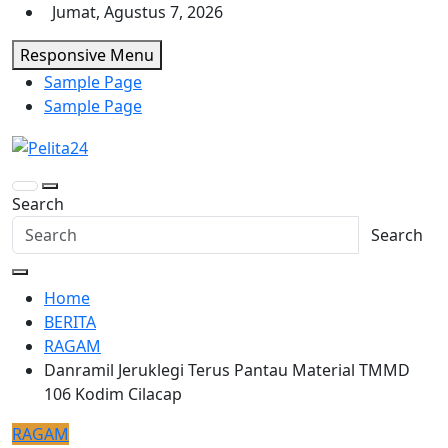
Skip
Jumat, Agustus 7, 2026
to
Responsive Menu
content
Sample Page
Sample Page
Pelita24
Aktual, Mendalam dan Terpercaya
Search
Search
Home
BERITA
RAGAM
Danramil Jeruklegi Terus Pantau Material TMMD
106 Kodim Cilacap
RAGAM