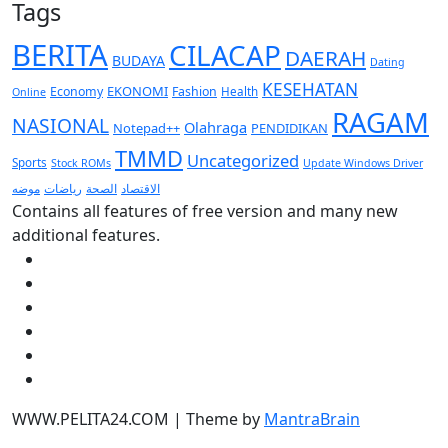
Tags
BERITA
CILACAP
DAERAH
BUDAYA
Dating
KESEHATAN
EKONOMI
Economy
Fashion
Health
Online
RAGAM
NASIONAL
Olahraga
Notepad++
PENDIDIKAN
TMMD
Uncategorized
Sports
Stock ROMs
Update Windows Driver
الاقتصاد
موضه
الصحة
رياضات
Contains all features of free version and many new
additional features.
WWW.PELITA24.COM | Theme by
MantraBrain