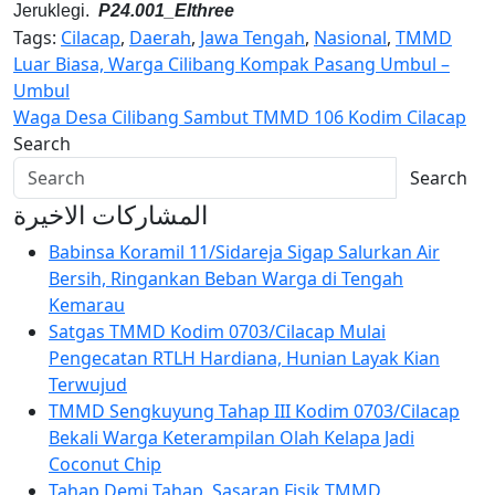
Jeruklegi.
P24.001_Elthree
Tags:
Cilacap
,
Daerah
,
Jawa Tengah
,
Nasional
,
TMMD
Navigasi
Luar Biasa, Warga Cilibang Kompak Pasang Umbul –
Umbul
pos
Waga Desa Cilibang Sambut TMMD 106 Kodim Cilacap
Search
Search
المشاركات الاخيرة
Babinsa Koramil 11/Sidareja Sigap Salurkan Air
Bersih, Ringankan Beban Warga di Tengah
Kemarau
Satgas TMMD Kodim 0703/Cilacap Mulai
Pengecatan RTLH Hardiana, Hunian Layak Kian
Terwujud
TMMD Sengkuyung Tahap III Kodim 0703/Cilacap
Bekali Warga Keterampilan Olah Kelapa Jadi
Coconut Chip
Tahap Demi Tahap, Sasaran Fisik TMMD