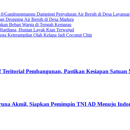
10/Gandrungmangu Dampingi Penyaluran Air Bersih di Desa Layansar
gi Dropping Air Bersih di Desa Madura
gankan Beban Warga di Tengah Kemarau
ardiana, Hunian Layak Kian Terwujud
ga Keterampilan Olah Kelapa Jadi Coconut Chip
Teritorial Pembangunan, Pastikan Kesiapan Satuan
runa Akmil, Siapkan Pemimpin TNI AD Menuju Indo