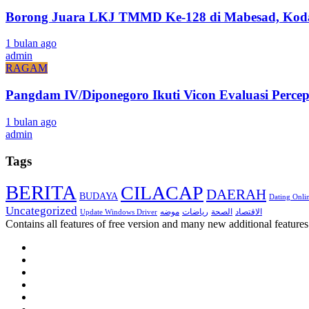
Borong Juara LKJ TMMD Ke-128 di Mabesad, Kodam
1 bulan ago
admin
RAGAM
Pangdam IV/Diponegoro Ikuti Vicon Evaluasi Pe
1 bulan ago
admin
Tags
BERITA
CILACAP
DAERAH
BUDAYA
Dating Onli
Uncategorized
الاقتصاد
موضه
الصحة
رياضات
Update Windows Driver
Contains all features of free version and many new additional features