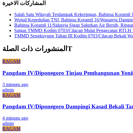
المشاركات الاخيرة
Salah Satu Wilayah Terdampak Kekeringan, Babinsa Koramil 
Wujud Kepedulian TNI, Babinsa Koramil 16/Wanareja Dampin
Babinsa Koramil 11/Sidareja Sigap Salurkan Air Bersih, Rin
Satgas TMMD Kodim 0703/Cilacap Mulai Pengecatan RTLH H
TMMD Sengkuyung Tahap III Kodim 0703/Cilacap Bekali War
المنشورات ذات الصلةT
RAGAM
Pangdam IV/Diponegoro Tinjau Pembangunan Yonif 
3 minggu ago
admin
RAGAM
Pangdam IV/Diponegoro Dampingi Kasad Bekali Ta
4 minggu ago
admin
RAGAM