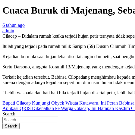
Cuaca Buruk di Majenang, Seb
6 tahun ago
admin
Cilacap – Didalam rumah ketika terjadi hujan petir ternyata tidak s
Itulah yang terjadi pada rumah milik Saripin (59) Dusun Cilumuh 
Kejadian bermula saat hujan lebat disertai angin dan petir, saat pen
Sertu Darsono, anggota Koramil 13/Majenang yang mendengar kejadi
Terkait kejadian tersebut, Babinsa Cilopadang menghimbau kepada masy
karena dengan adanya kejadian seperti ini di musim hujan tidak menu
“Lebih waspada dan hati hati bila terjadi hujan disertai petir, lebih 
Navigasi
Bupati Cilacap Kunjungi Obyek Wisata Kutawaru, Ini Peran Babinsa
Aplikasi QRIS Dikenalkan ke Warga Cilacap, Ini Harapan Kasdim C
pos
Search
Search