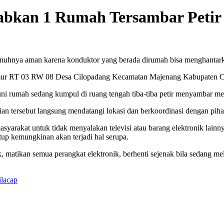
abkan 1 Rumah Tersambar Petir
epenuhnya aman karena konduktor yang berada dirumah bisa menghantark
Timur RT 03 RW 08 Desa Cilopadang Kecamatan Majenang Kabupaten Ci
ghuni rumah sedang kumpul di ruang tengah tiba-tiba petir menyambar men
an tersebut langsung mendatangi lokasi dan berkoordinasi dengan pi
arakat untuk tidak menyalakan televisi atau barang elektronik lainnya t
tup kemungkinan akan terjadi hal serupa.
baik, matikan semua perangkat elektronik, berhenti sejenak bila sedang m
ilacap