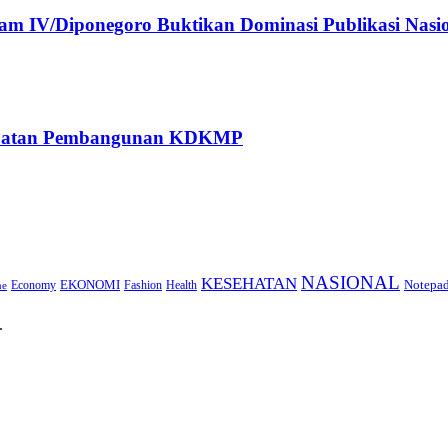
 IV/Diponegoro Buktikan Dominasi Publikasi Nasi
rcepatan Pembangunan KDKMP
NASIONAL
KESEHATAN
EKONOMI
Notepa
Economy
Fashion
Health
ne
.