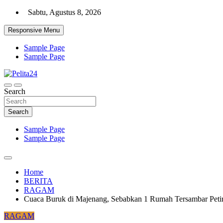
Skip
Sabtu, Agustus 8, 2026
to
content
Responsive Menu
Sample Page
Sample Page
Aktual, Mendalam dan Terpercaya
Search
Pelita24
Search
Sample Page
Sample Page
Home
BERITA
RAGAM
Cuaca Buruk di Majenang, Sebabkan 1 Rumah Tersambar Peti
RAGAM