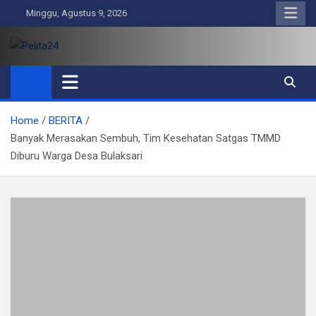
Skip
Minggu, Agustus 9, 2026
to
content
Pelita24
Aktual, Mendalam dan Terpercaya
Home
BERITA
Banyak Merasakan Sembuh, Tim Kesehatan Satgas TMMD
Diburu Warga Desa Bulaksari