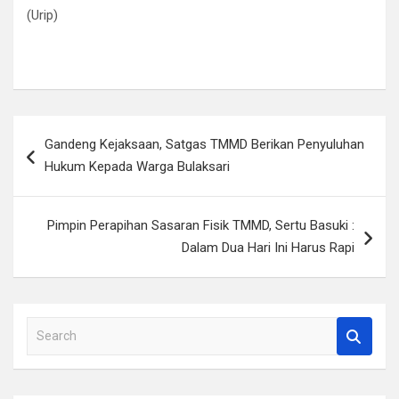
(Urip)
Navigasi
Gandeng Kejaksaan, Satgas TMMD Berikan Penyuluhan
pos
Hukum Kepada Warga Bulaksari
Pimpin Perapihan Sasaran Fisik TMMD, Sertu Basuki :
Dalam Dua Hari Ini Harus Rapi
S
e
a
r