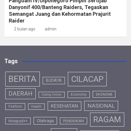
Pangdam IV/Diponegoro Pimpin Sertijab
Danyonif 400/Banteng Raiders, Tegaskan
Semangat Juang dan Kehormatan Prajurit
Raider
2 bulan ago
admin
Tags
BERITA
CILACAP
BUDAYA
DAERAH
EKONOMI
Economy
Dating Online
NASIONAL
KESEHATAN
Fashion
Health
RAGAM
Olahraga
Notepad++
PENDIDIKAN