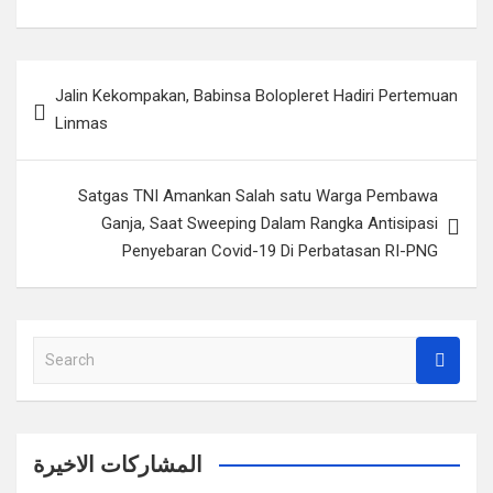
Navigasi
Jalin Kekompakan, Babinsa Bolopleret Hadiri Pertemuan
pos
Linmas
Satgas TNI Amankan Salah satu Warga Pembawa
Ganja, Saat Sweeping Dalam Rangka Antisipasi
Penyebaran Covid-19 Di Perbatasan RI-PNG
S
e
a
r
c
المشاركات الاخيرة
h