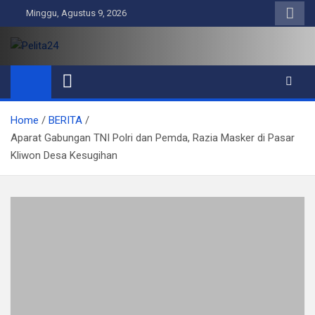
Skip
Minggu, Agustus 9, 2026
to
content
Pelita24
Aktual, Mendalam dan Terpercaya
Home
BERITA
Aparat Gabungan TNI Polri dan Pemda, Razia Masker di Pasar
Kliwon Desa Kesugihan