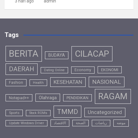
3 hari ago
admin
Tags
BERITA
CILACAP
BUDAYA
DAERAH
EKONOMI
Economy
Dating Online
NASIONAL
KESEHATAN
Fashion
Health
RAGAM
Olahraga
Notepad++
PENDIDIKAN
TMMD
Uncategorized
Sports
Stock ROMs
موضه
رياضات
الصحة
الاقتصاد
Update Windows Driver