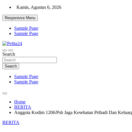
Skip
Kamis, Agustus 6, 2026
to
content
Responsive Menu
Sample Page
Sample Page
Aktual, Mendalam dan Terpercaya
Search
Pelita24
Search
Sample Page
Sample Page
Home
BERITA
Anggota Kodim 1206/Psb Jaga Kesehatan Pribadi Dan Keluar
BERITA