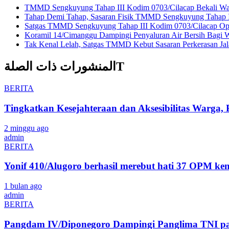
TMMD Sengkuyung Tahap III Kodim 0703/Cilacap Bekali War
Tahap Demi Tahap, Sasaran Fisik TMMD Sengkuyung Tahap I
Satgas TMMD Sengkuyung Tahap III Kodim 0703/Cilacap Opti
Koramil 14/Cimanggu Dampingi Penyaluran Air Bersih Bagi 
Tak Kenal Lelah, Satgas TMMD Kebut Sasaran Perkerasan Ja
المنشورات ذات الصلةT
BERITA
Tingkatkan Kesejahteraan dan Aksesibilitas Warga
2 minggu ago
admin
BERITA
Yonif 410/Alugoro berhasil merebut hati 37 OPM k
1 bulan ago
admin
BERITA
Pangdam IV/Diponegoro Dampingi Panglima TNI pad