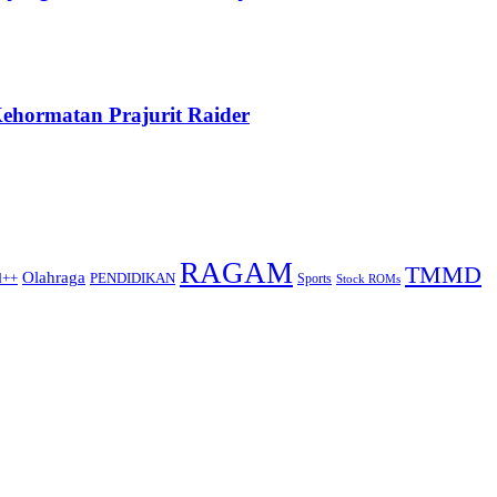
ehormatan Prajurit Raider
RAGAM
TMMD
Olahraga
d++
PENDIDIKAN
Sports
Stock ROMs