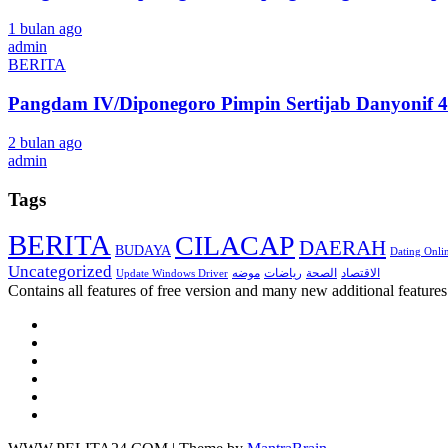
1 bulan ago
admin
BERITA
Pangdam IV/Diponegoro Pimpin Sertijab Danyonif 4
2 bulan ago
admin
Tags
BERITA
CILACAP
DAERAH
BUDAYA
Dating Onli
Uncategorized
الاقتصاد
موضه
الصحة
رياضات
Update Windows Driver
Contains all features of free version and many new additional features