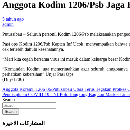
Anggota Kodim 1206/Psb Jaga 
5 tahun ago
admin
Putussibau – Seluruh personil Kodim 1206/Psb melaksanakan peng
Pasi ops Kodim 1206/Psb Kapten Inf Ucok menyampaikan bahwa sesua
cek terlebih dahulu kesehatannya.
“Mari kita cegah bersama virus ini masuk dalam keluarga besar Kodim
“Komandan Kodim juga memerintahkan agar seluruh anggotanya bese
perhatikan kebersihan” Unjar Pasi Ops
(Dny/1206)
Navigasi
Anggota Koramil 1206-06/Putussibau Utara Terus Tegakan Protkes 
Pendisiplinan COVID-19 TNI-Polri Jongkong Bagikan Masker Linta
pos
Search
Search
المشاركات الاخيرة