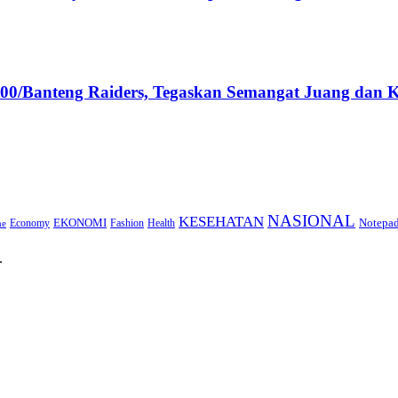
00/Banteng Raiders, Tegaskan Semangat Juang dan K
NASIONAL
KESEHATAN
EKONOMI
Notepa
Economy
Fashion
Health
ne
.