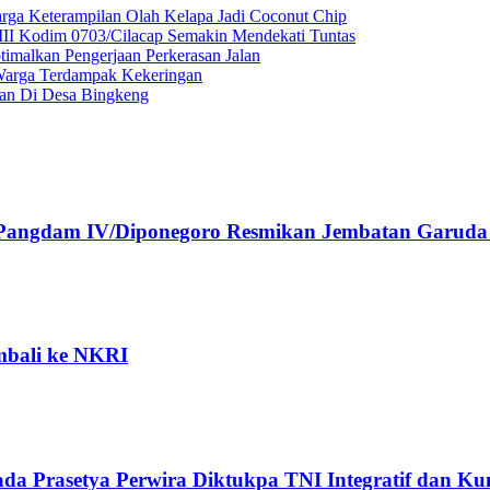
ga Keterampilan Olah Kelapa Jadi Coconut Chip
II Kodim 0703/Cilacap Semakin Mendekati Tuntas
malkan Pengerjaan Perkerasan Jalan
Warga Terdampak Kekeringan
lan Di Desa Bingkeng
, Pangdam IV/Diponegoro Resmikan Jembatan Garuda 
embali ke NKRI
a Prasetya Perwira Diktukpa TNI Integratif dan K