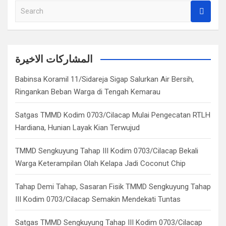
S
e
a
r
c
المشاركات الاخيرة
h
Babinsa Koramil 11/Sidareja Sigap Salurkan Air Bersih,
Ringankan Beban Warga di Tengah Kemarau
Satgas TMMD Kodim 0703/Cilacap Mulai Pengecatan RTLH
Hardiana, Hunian Layak Kian Terwujud
TMMD Sengkuyung Tahap III Kodim 0703/Cilacap Bekali
Warga Keterampilan Olah Kelapa Jadi Coconut Chip
Tahap Demi Tahap, Sasaran Fisik TMMD Sengkuyung Tahap
III Kodim 0703/Cilacap Semakin Mendekati Tuntas
Satgas TMMD Sengkuyung Tahap III Kodim 0703/Cilacap