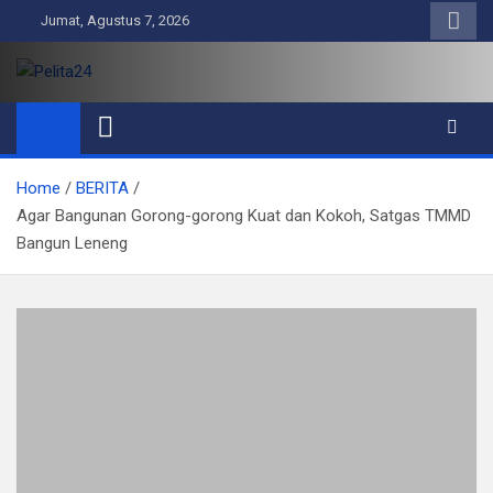
Skip
Jumat, Agustus 7, 2026
to
content
Pelita24
Aktual, Mendalam dan Terpercaya
Home
BERITA
Agar Bangunan Gorong-gorong Kuat dan Kokoh, Satgas TMMD
Bangun Leneng