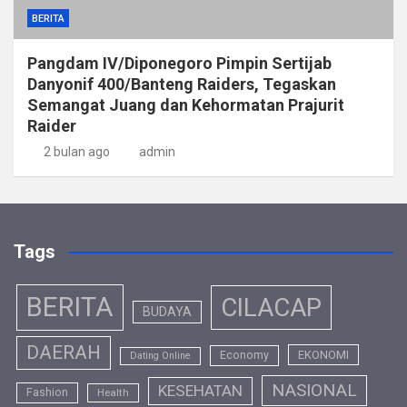
BERITA
Pangdam IV/Diponegoro Pimpin Sertijab
Danyonif 400/Banteng Raiders, Tegaskan
Semangat Juang dan Kehormatan Prajurit
Raider
2 bulan ago
admin
Tags
BERITA
CILACAP
BUDAYA
DAERAH
EKONOMI
Economy
Dating Online
NASIONAL
KESEHATAN
Fashion
Health